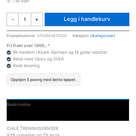
1 på lager
Select
Legg i handlekurv
-
+
Treningsgenser
Chile
antall
Produktnummer:
5703543070220
Kategori:
Ukategorisert
Fri frakt over 1000,-*
Bli medlem i Klubb Gjertsen og få gode rabatter
Betal med Vipps og SVEA
Rask levering
Opptjen 5 poeng med dette kjøpet.
Beskrivelse
Spesifikasjoner
CHILE TRENINGSGENSER
93% polyester og 7% lycra