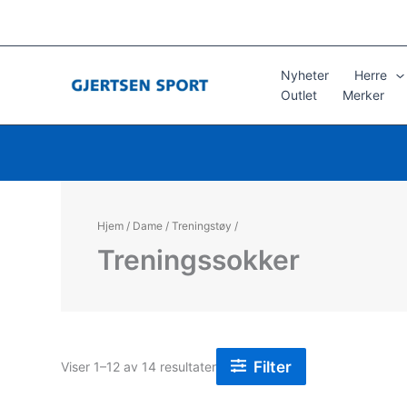
Hopp
rett
til
innholdet
Nyheter
Herre
Outlet
Merker
Hjem
/
Dame
/
Treningstøy
/
Treningssokker
Filter
Sortert
Viser 1–12 av 14 resultater
etter
propularitet