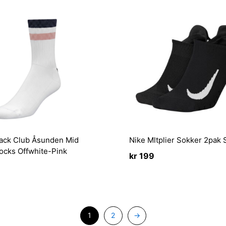
ack Club Åsunden Mid
Nike Mltplier Sokker 2pak 
ocks Offwhite-Pink
kr
199
1
2
→