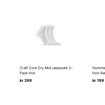
Craft Core Dry Mid Løpesokk 3-
Hummel 
Pack Hvit
Hvit-R
kr
299
kr
199