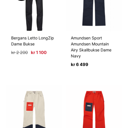
Bergans Letto LongZip
Amundsen Sport
Dame Bukse
Amundsen Mountain
Airy Skallbukse Dame
Opprinnelig
Nåværende
kr
2 200
kr
1 100
Navy
pris
pris
var:
er:
kr
6 499
kr 2
kr 1
200.
100.