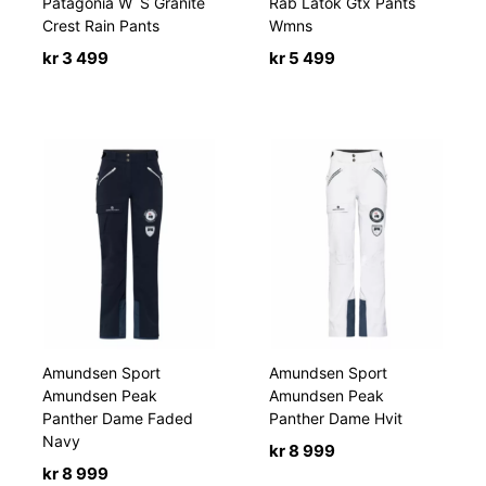
Patagonia W´S Granite
Rab Latok Gtx Pants
Crest Rain Pants
Wmns
kr
3 499
kr
5 499
Amundsen Sport
Amundsen Sport
Amundsen Peak
Amundsen Peak
Panther Dame Faded
Panther Dame Hvit
Navy
kr
8 999
kr
8 999