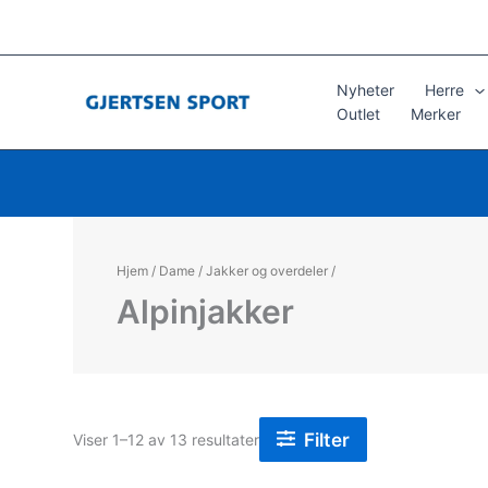
Hopp
rett
til
innholdet
Nyheter
Herre
Outlet
Merker
Hjem
/
Dame
/
Jakker og overdeler
/
Alpinjakker
Filter
Sortert
Viser 1–12 av 13 resultater
etter
propularitet