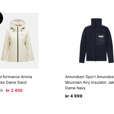
!
erformance Anima
Amundsen Sport Amundse
akke Dame Sand
Mountain Airy Insulator Ja
Dame Navy
Opprinnelig
Nåværende
00
kr
2 450
pris
pris
kr
4 999
var:
er:
kr 3
kr 2
500.
450.