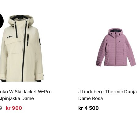
!
uko W Ski Jacket W-Pro
J.Lindeberg Thermic Dunj
Alpinjakke Dame
Dame Rosa
Opprinnelig
Nåværende
9
kr
900
kr
4 500
pris
pris
var:
er:
kr 1
kr 900.
799.