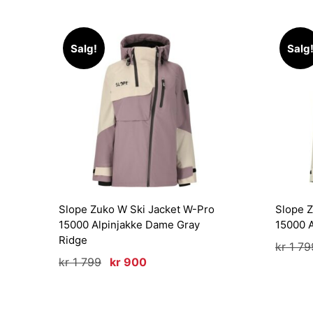
Salg!
Salg
Slope Zuko W Ski Jacket W-Pro
Slope Z
15000 Alpinjakke Dame Gray
15000 
Ridge
kr
1 79
Opprinnelig
Nåværende
kr
1 799
kr
900
pris
pris
var:
er:
kr 1
kr 900.