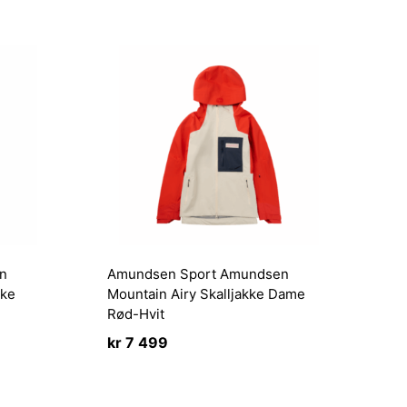
n
Amundsen Sport Amundsen
kke
Mountain Airy Skalljakke Dame
Rød-Hvit
kr
7 499