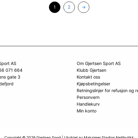
1
2
→
Sport AS
Om Gjertsen Sport AS
966 071 664
Klubb Gjertsen
ens gate 3
Kontakt oss
defjord
Kjøpsbetingelser
Retningslinjer for refusjon og r
Personvern
Handlekurv
Min konto
Copyright © 2026 Gjertsen Sport | Utviklet av
Maksimer Stadion Nettbutikk