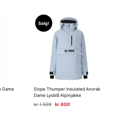
Salg!
ke Dame
Slope Thumper Insulated Anorak
Dame Lysblå Alpinjakke
Opprinnelig
Nåværende
kr
1 599
kr
800
pris
pris
var:
er:
kr 1
kr 800.
599.