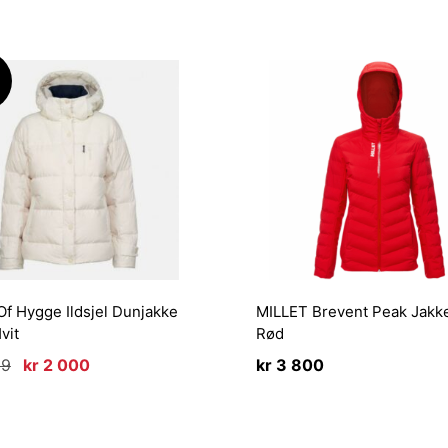
!
f Hygge Ildsjel Dunjakke
MILLET Brevent Peak Jak
vit
Rød
Opprinnelig
Nåværende
99
kr
2 000
kr
3 800
pris
pris
var:
er:
kr 3
kr 2
999.
000.