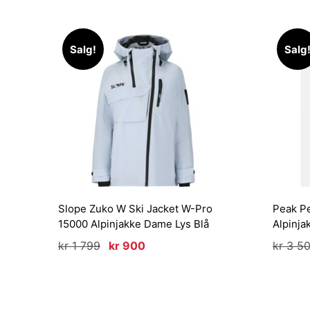
Salg!
Salg
Slope Zuko W Ski Jacket W-Pro
Peak P
15000 Alpinjakke Dame Lys Blå
Alpinj
Opprinnelig
Nåværende
kr
1 799
kr
900
kr
3 5
pris
pris
var:
er:
kr 1
kr 900.
799.