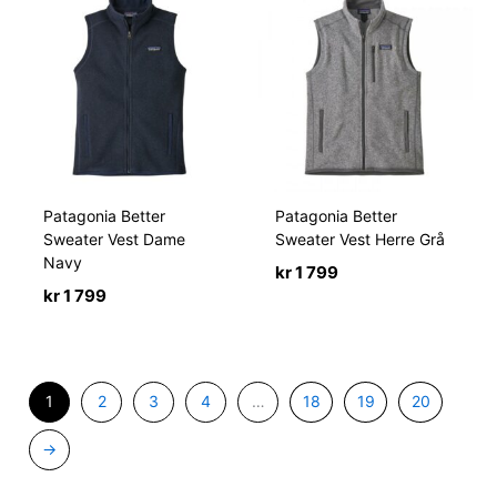
Patagonia Better
Patagonia Better
Sweater Vest Dame
Sweater Vest Herre Grå
Navy
kr
1 799
kr
1 799
1
2
3
4
…
18
19
20
→