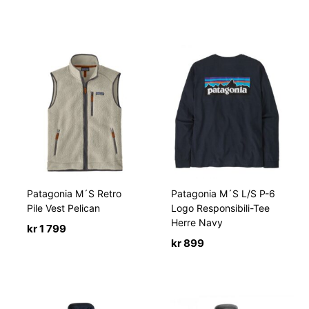
Patagonia M´S Retro
Patagonia M´S L/S P-6
Pile Vest Pelican
Logo Responsibili-Tee
Herre Navy
kr
1 799
kr
899