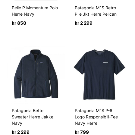
Pelle P Momentum Polo
Patagonia M´S Retro
Herre Navy
Pile Jkt Herre Pelican
kr
850
kr
2 299
Patagonia Better
Patagonia M´S P-6
Sweater Herre Jakke
Logo Responsibili-Tee
Navy
Navy Herre
kr
2 299
kr
799