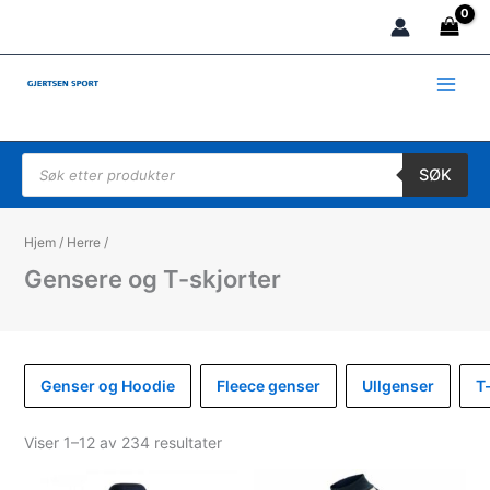
Hopp
rett
til
innholdet
Products search
SØK
Hjem
/
Herre
/
Gensere og T-skjorter
Genser og Hoodie
Fleece genser
Ullgenser
T
Sortert
Viser 1–12 av 234 resultater
etter
propularitet