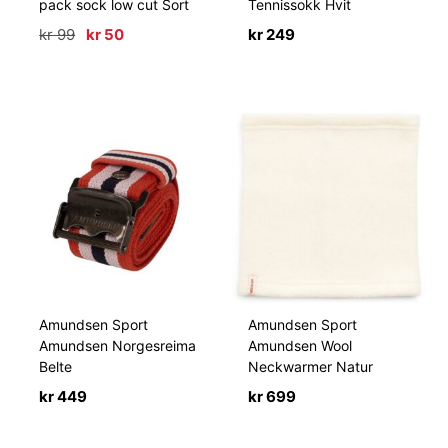
pack sock low cut Sort
Tennissokk Hvit
Opprinnelig
Nåværende
kr
99
kr
50
kr
249
pris
pris
var:
er:
kr 99.
kr 50.
Amundsen Sport
Amundsen Sport
Amundsen Norgesreima
Amundsen Wool
Belte
Neckwarmer Natur
kr
449
kr
699