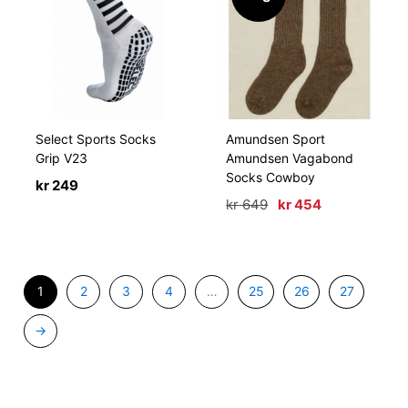
Select Sports Socks
Amundsen Sport
Grip V23
Amundsen Vagabond
Socks Cowboy
kr
249
Opprinnelig
Nåværende
kr
649
kr
454
pris
pris
var:
er:
kr 649.
kr 454.
1
2
3
4
…
25
26
27
→