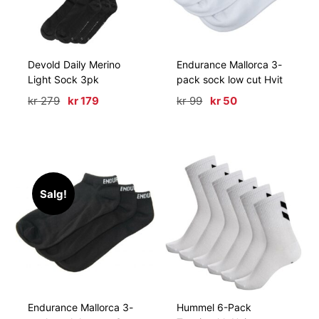
Devold Daily Merino
Endurance Mallorca 3-
Light Sock 3pk
pack sock low cut Hvit
Opprinnelig
Nåværende
Opprinnelig
Nåværende
kr
279
kr
179
kr
99
kr
50
pris
pris
pris
pris
var:
er:
var:
er:
kr 279.
kr 179.
kr 99.
kr 50.
Salg!
Endurance Mallorca 3-
Hummel 6-Pack