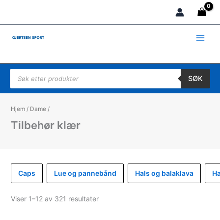
Hopp
rett
til
innholdet
Products search
SØK
Hjem
/
Dame
/
Tilbehør klær
Caps
Lue og pannebånd
Hals og balaklava
Ha
Sortert
Viser 1–12 av 321 resultater
etter
propularitet