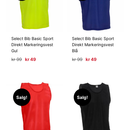
Select Bib Basic Sport
Select Bib Basic Sport
Direkt Markeringsvest
Direkt Markeringsvest
Gul
Blå
Opprinnelig
Nåværende
Opprinnelig
Nåværende
kr
99
kr
49
kr
99
kr
49
pris
pris
pris
pris
var:
er:
var:
er:
kr 99.
kr 49.
kr 99.
kr 49.
Salg!
Salg!