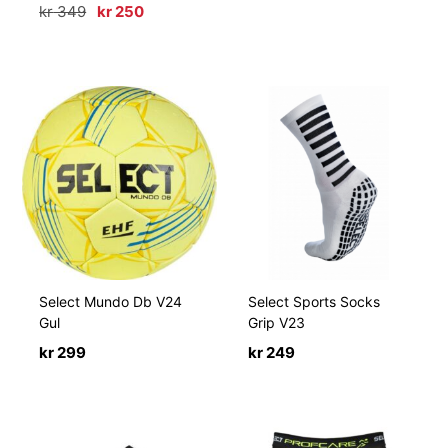
Opprinnelig
Nåværende
kr
349
kr
250
pris
pris
var:
er:
kr 349.
kr 250.
Select Mundo Db V24
Select Sports Socks
Gul
Grip V23
kr
299
kr
249