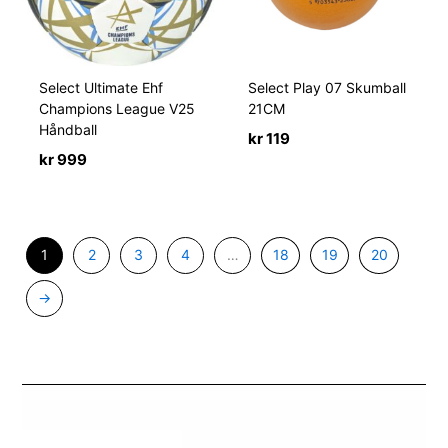
Select Ultimate Ehf
Select Play 07 Skumball
Champions League V25
21CM
Håndball
kr
119
kr
999
1
2
3
4
…
18
19
20
→