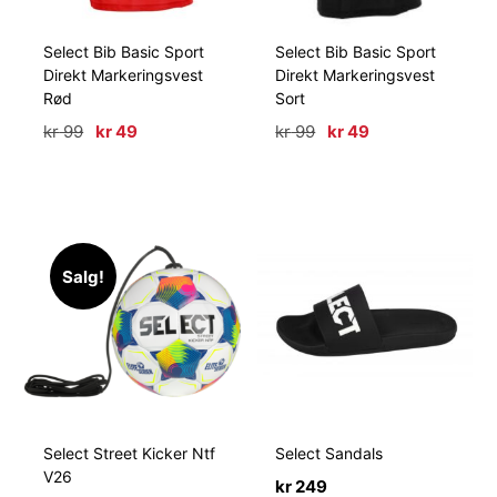
Select Bib Basic Sport
Select Bib Basic Sport
Direkt Markeringsvest
Direkt Markeringsvest
Rød
Sort
Opprinnelig
Nåværende
Opprinnelig
Nåværende
kr
99
kr
49
kr
99
kr
49
pris
pris
pris
pris
var:
er:
var:
er:
kr 99.
kr 49.
kr 99.
kr 49.
Salg!
Select Street Kicker Ntf
Select Sandals
V26
kr
249