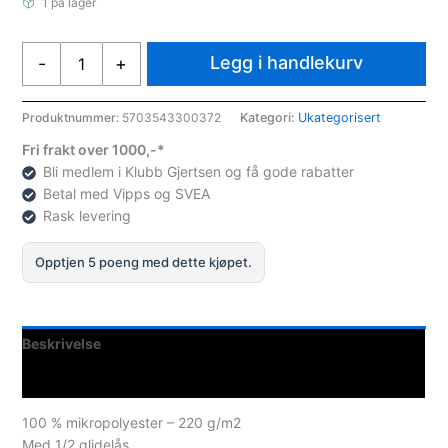
1 på lager
Select
Legg i handlekurv
-
+
Training
Sweat
1/2
Produktnummer:
5703543300372
Kategori:
Ukategorisert
Zip
Fri frakt over 1000,-*
Spain
Bli medlem i Klubb Gjertsen og få gode rabatter
Jr
Betal med Vipps og SVEA
Grønn
Rask levering
antall
Opptjen 5 poeng med dette kjøpet.
Beskrivelse
Spesifikasjoner
100 % mikropolyester – 220 g/m2
Med 1/2 glidelås