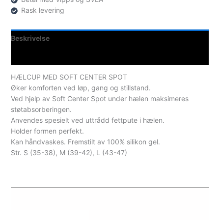
Rask levering
Beskrivelse
Spesifikasjoner
HÆLCUP MED SOFT CENTER SPOT
Øker komforten ved løp, gang og stillstand.
Ved hjelp av Soft Center Spot under hælen maksimeres
støtabsorberingen.
Anvendes spesielt ved uttrådd fettpute i hælen.
Holder formen perfekt.
Kan håndvaskes. Fremstilt av 100% silikon gel.
Str. S (35-38), M (39-42), L (43-47)