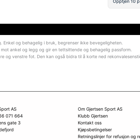
Opptjen 10 p
. Enkel og behagelig i bruk, begrenser ikke bevegeligheten.
g mot ankel og legg og gir en tettsittende og behagelig passform.
yre og venstre fot. Den kan også bidra til å korte ned rekonvalesensti
Sport AS
Om Gjertsen Sport AS
966 071 664
Klubb Gjertsen
ens gate 3
Kontakt oss
defjord
Kjøpsbetingelser
Retningslinjer for refusjon og r