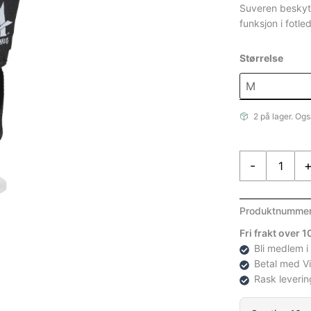
Suveren beskytt
funksjon i fotle
Størrelse
2 på lager. Ogs
Select
-
Active
Anklet-
2
Produktnumme
Sort
Fri frakt over 
Medium
Bli medlem i
antall
Betal med V
Rask leverin