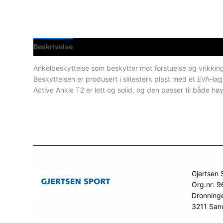
Beskrivelse
Spesifikasjoner
Ankelbeskyttelse som beskytter mot forstuelse og vrikking
Beskyttelsen er produsert i slitesterk plast med et EVA-la
Active Ankle T2 er lett og solid, og den passer til både hø
Gjertsen 
Org.nr: 
Dronning
3211 San