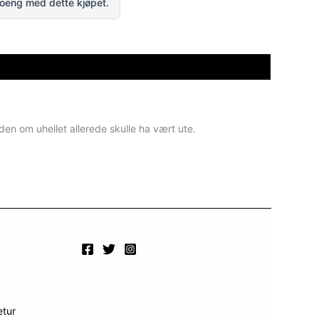
oeng med dette kjøpet.
den om uhellet allerede skulle ha vært ute.
etur