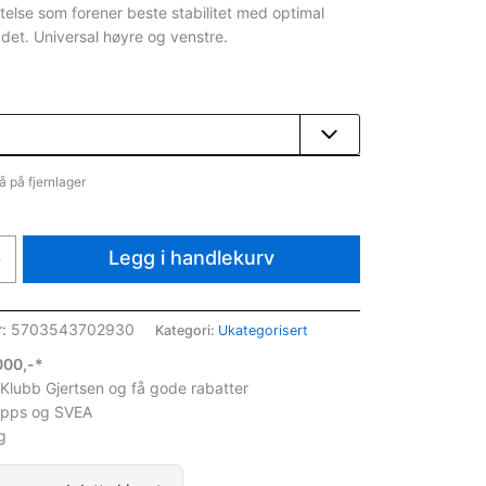
else som forener beste stabilitet med optimal
ddet. Universal høyre og venstre.
å på fjernlager
Legg i handlekurv
+
r:
5703543702930
Kategori:
Ukategorisert
1000,-*
 Klubb Gjertsen og få gode rabatter
ipps og SVEA
g