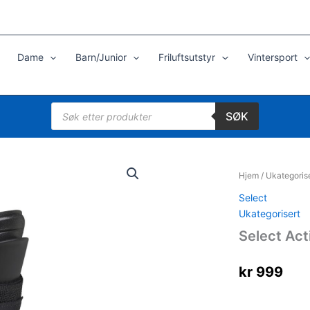
Dame
Barn/Junior
Friluftsutstyr
Vintersport
Products
SØK
search
Hjem
/
Ukategoris
Select
Ukategorisert
Select Act
kr
999