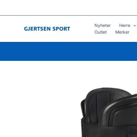
Hopp
rett
til
innholdet
Nyheter
Herre
Outlet
Merker