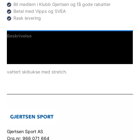
Bli medlem i Klubb Gjertsen og få gode rabatter
Betal med Vipps og SVEA
Rask levering
Beskrivelse
Teknisk informasjon
Spesifikasjoner
vattert skibukse med stretch.
Gjertsen Sport AS
Org.nr: 966 071 664