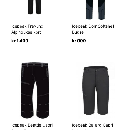
Icepeak Freyung
Icepeak Dorr Softshell
Alpinbukse kort
Bukse
kr
1 499
kr
999
Icepeak Beattie Capri
Icepeak Ballard Capri