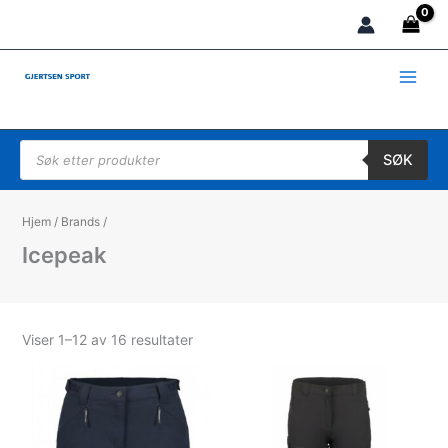
Hopp
rett
til
innholdet
Products search
SØK
Hjem
/
Brands
/
Icepeak
Sortert
Viser 1–12 av 16 resultater
etter
propularitet