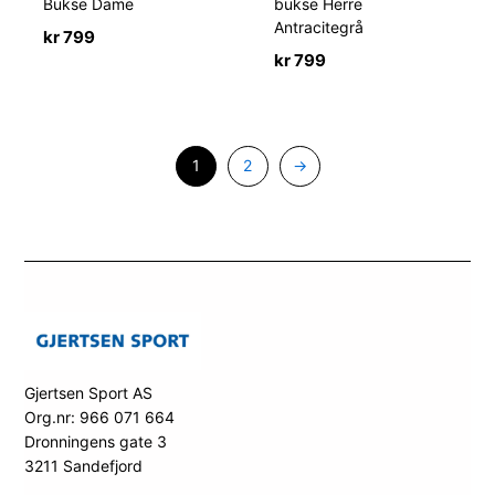
Bukse Dame
bukse Herre
Antracitegrå
kr
799
kr
799
1
2
→
Gjertsen Sport AS
Org.nr: 966 071 664
Dronningens gate 3
3211 Sandefjord