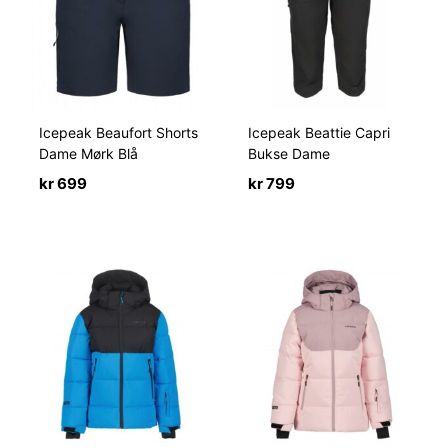
Icepeak Beaufort Shorts
Icepeak Beattie Capri
Dame Mørk Blå
Bukse Dame
kr
699
kr
799