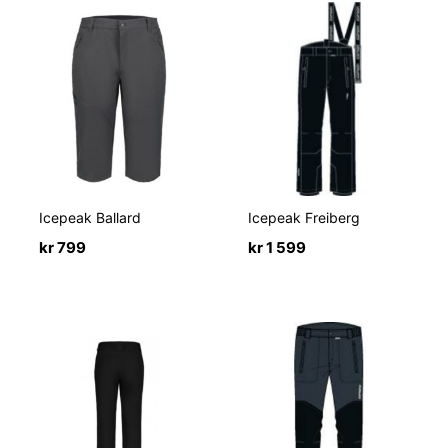
Icepeak Ballard
Icepeak Freiberg
kr
799
kr
1 599