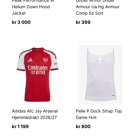
Peak Performance W
Under Armor Under
Helium Down Hood
Armour Ua Hg Armour
Jacket
Comp Ss Sort
kr
3 000
kr
399
Adidas Afc Jsy Arsenal
Pelle P Dock Strap Top
Hjemmedrakt 2026/27
Dame Hvit
kr
1 199
kr
800