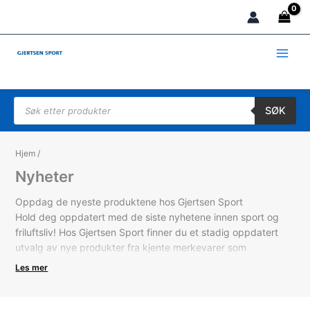
Hopp
rett
til
innholdet
Products search
SØK
Hjem
/
Nyheter
Oppdag de nyeste produktene hos Gjertsen Sport
Hold deg oppdatert med de siste nyhetene innen sport og
friluftsliv! Hos Gjertsen Sport finner du et stadig oppdatert
utvalg av nye produkter fra kjente merkevarer som
Patagonia, Fjällräven, Amundsen Sports, Asics og Saucony.
Les mer
Enten du er på jakt etter tekniske turklær, funksjonelle
treningsplagg eller stilige fritidsantrekk, har vi noe for enhver
smak og aktivitet. Utforsk våre nyeste ankomster og finn