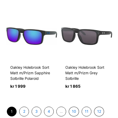
Oakley Holebrook Sort
Oakley Holebrook Sort
Matt m/Prizm Sapphire
Matt m/Prizm Grey
Solbrille Polaroid
Solbrille
kr
1 999
kr
1 865
1
2
3
4
…
10
11
12