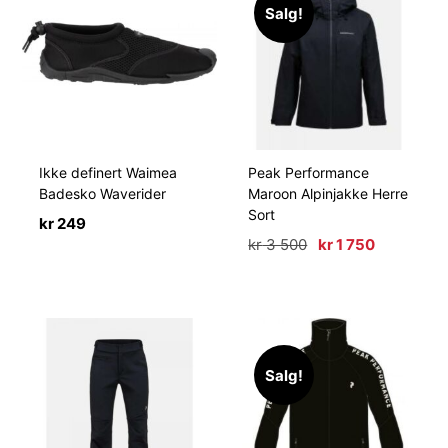
Salg!
Ikke definert Waimea
Peak Performance
Badesko Waverider
Maroon Alpinjakke Herre
Sort
kr
249
Opprinnelig
Nåværen
kr
3 500
kr
1 750
pris
pris
var:
er:
kr 3
kr 1
500.
750.
Salg!