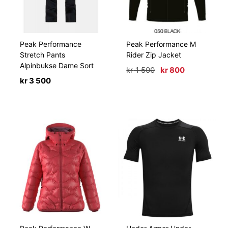
Peak Performance
Peak Performance M
Stretch Pants
Rider Zip Jacket
Alpinbukse Dame Sort
Opprinnelig
Nåværende
kr
1 500
kr
800
pris
pris
kr
3 500
var:
er:
kr 1
kr 800.
500.