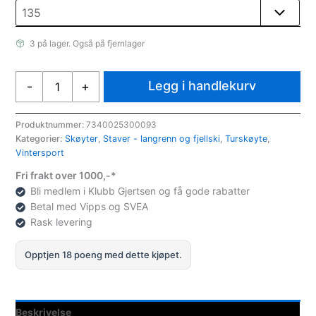
3 på lager. Også på fjernlager
Zandstra
Legg i handlekurv
-
+
Skating
Pole
Nettopris
Produktnummer:
7340025300093
Kategorier:
Skøyter
,
Staver - langrenn og fjellski
,
Turskøyte
,
antall
Vintersport
Fri frakt over 1000,-*
Bli medlem i Klubb Gjertsen og få gode rabatter
Betal med Vipps og SVEA
Rask levering
Opptjen 18 poeng med dette kjøpet.
Beskrivelse