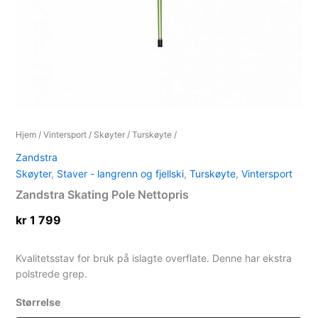
Hjem
/
Vintersport
/
Skøyter
/
Turskøyte
/
Zandstra
Skøyter
,
Staver - langrenn og fjellski
,
Turskøyte
,
Vintersport
Zandstra Skating Pole Nettopris
kr
1 799
Kvalitetsstav for bruk på islagte overflate. Denne har ekstra
polstrede grep.
Størrelse