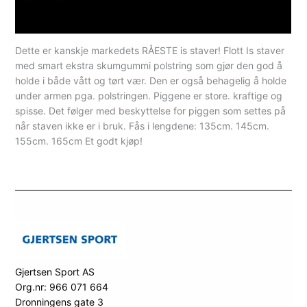
Spesifikasjoner
Dette er kanskje markedets RÅESTE is staver! Flott Is staver
med smart ekstra skumgummi polstring som gjør den god å
holde i både vått og tørt vær. Den er også behagelig å holde
under armen pga. polstringen. Piggene er store. kraftige og
spisse. Det følger med beskyttelse for piggen som settes på
når staven ikke er i bruk. Fås i lengdene: 135cm. 145cm.
155cm. 165cm Et godt kjøp!
Gjertsen Sport AS
Org.nr: 966 071 664
Dronningens gate 3