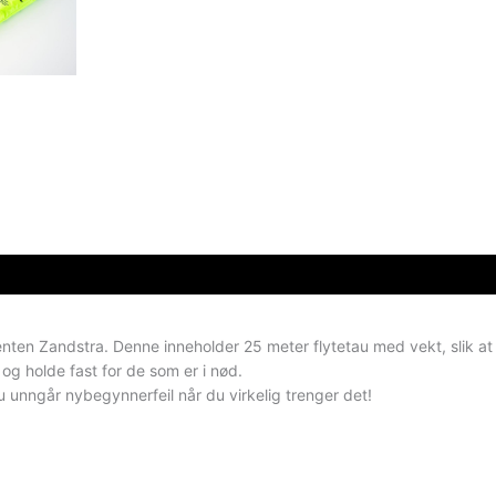
enten Zandstra. Denne inneholder 25 meter flytetau med vekt, slik at d
k og holde fast for de som er i nød.
du unngår nybegynnerfeil når du virkelig trenger det!