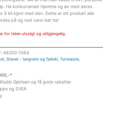
elp. Ha konkurranser hjemme og øv med deres
or å bli kjent med den. Dette er ett produkt alle
erdes på og ved vann bør ha!
r for tiden utsolgt og utilgjengelig.
r:
48200-1064
ter
,
Staver - langrenn og fjellski
,
Turskøyte
,
1000,-*
 Klubb Gjertsen og få gode rabatter
ipps og SVEA
g