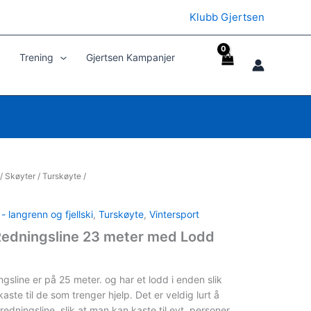
Klubb Gjertsen
Trening
Gjertsen Kampanjer
/
Skøyter
/
Turskøyte
/
- langrenn og fjellski
,
Turskøyte
,
Vintersport
Redningsline 23 meter med Lodd
gsline er på 25 meter. og har et lodd i enden slik
 kaste til de som trenger hjelp. Det er veldig lurt å
edningsline. slik at man kan kaste til evt. personer