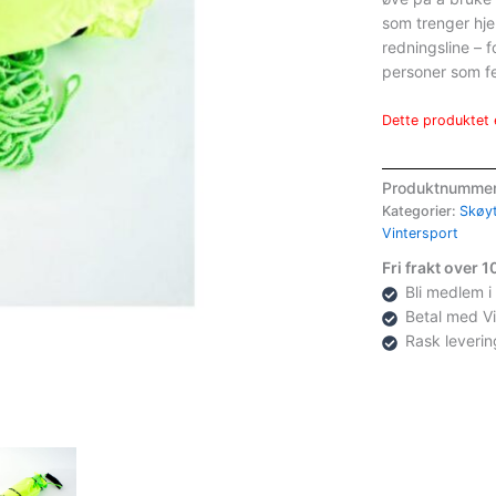
som trenger hj
redningsline – f
personer som f
Dette produktet e
Produktnumme
Kategorier:
Skøy
Vintersport
Fri frakt over 
Bli medlem i
Betal med V
Rask leverin