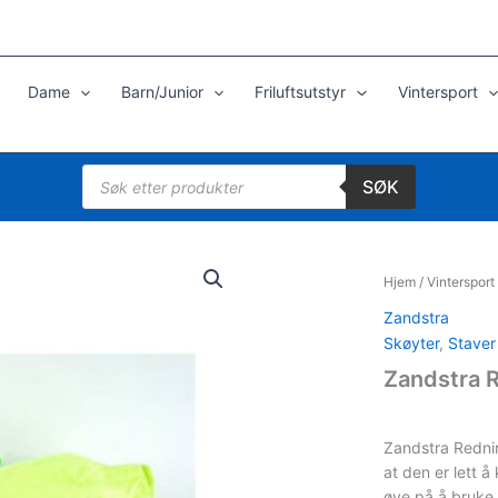
Dame
Barn/Junior
Friluftsutstyr
Vintersport
Products
SØK
search
Hjem
/
Vintersport
Zandstra
Skøyter
,
Staver 
Zandstra 
Zandstra Rednin
at den er lett å
øve på å bruke r