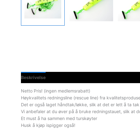
Beskrivelse
Spesifikasjoner
Netto Pris! (ingen medlemsrabatt)
Høykvalitets redningsline (rescue line) fra kvalitetsprodus
Det er også laget håndtak/løkke, slik at det er lett å ta ta
Vi anbefaler at du øver på å bruke redningstauet, slik at 
Et must å ha sammen med turskøyter
Husk å kjøp ispigger også!