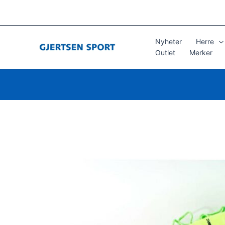
Hopp
rett
til
innholdet
Nyheter
Herre
Outlet
Merker