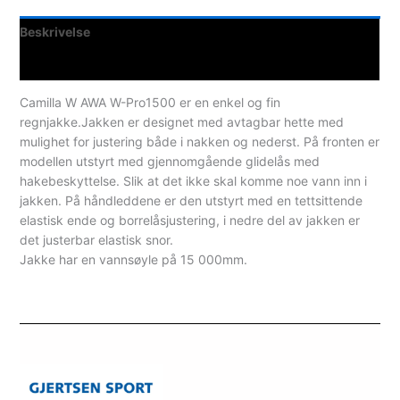
Beskrivelse
Spesifikasjoner
Camilla W AWA W-Pro1500 er en enkel og fin
regnjakke.Jakken er designet med avtagbar hette med
mulighet for justering både i nakken og nederst. På fronten er
modellen utstyrt med gjennomgående glidelås med
hakebeskyttelse. Slik at det ikke skal komme noe vann inn i
jakken. På håndleddene er den utstyrt med en tettsittende
elastisk ende og borrelåsjustering, i nedre del av jakken er
det justerbar elastisk snor.
Jakke har en vannsøyle på 15 000mm.