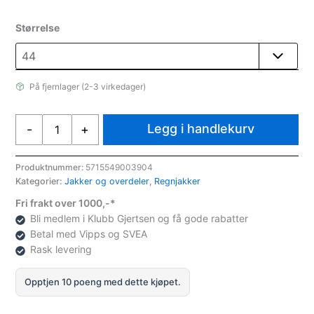
Størrelse
På fjernlager (2-3 virkedager)
Weather
Legg i handlekurv
-
+
Report
WP
Camelia
Produktnummer:
5715549003904
Kategorier:
Jakker og overdeler
,
Regnjakker
W
AWA
Fri frakt over 1000,-*
W-
Bli medlem i Klubb Gjertsen og få gode rabatter
Pro1500
Betal med Vipps og SVEA
Regnjakke
Rask levering
Captains
Blue
Opptjen 10 poeng med dette kjøpet.
antall