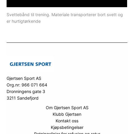
Spesifikasjoner
Svettebånd til trening. Materiale transporterer bort svett og
er hurtigtørkende
Gjertsen Sport AS
Org.nr: 966 071 664
Dronningens gate 3
3211 Sandefjord
Om Gjertsen Sport AS
Klubb Gjertsen
Kontakt oss
Kjøpsbetingelser
Retningslinjer for refusjon og retur