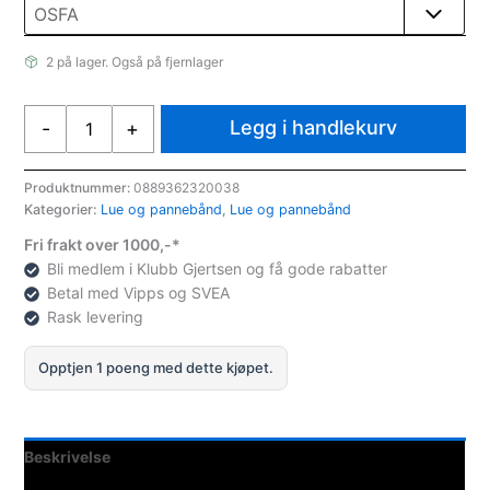
2 på lager. Også på fjernlager
Under
Legg i handlekurv
-
+
Armor
Under
Armour
Produktnummer:
0889362320038
Kategorier:
Lue og pannebånd
,
Lue og pannebånd
UA
Performance
Fri frakt over 1000,-*
Headband
Bli medlem i Klubb Gjertsen og få gode rabatter
Hvit
Betal med Vipps og SVEA
antall
Rask levering
Opptjen 1 poeng med dette kjøpet.
Beskrivelse