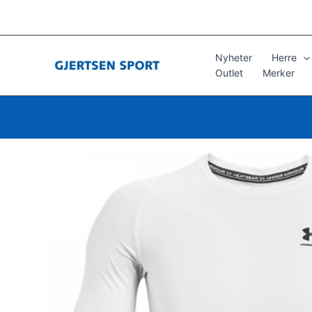
Hopp
rett
til
innholdet
Nyheter
Herre
Outlet
Merker