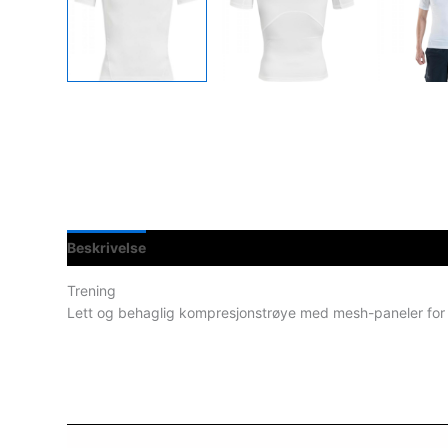
Beskrivelse
Spesifikasjoner
Trening
Lett og behaglig kompresjonstrøye med mesh-paneler for g