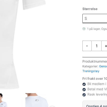
Størrelse
1 på lager. Ogs
Under
-
Armor
Under
Armour
Produktnumme
Ua
Kategorier:
Gense
Hg
Treningstøy
Armour
Fri frakt over 
Comp
Bli medlem i
Ss
Betal med V
antall
Rask leverin
Opptjen 4 po