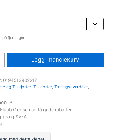
å på fjernlager
Legg i handlekurv
+
r:
0194513902217
re og T-skjorter
,
T-skjorter
,
Treningsoverdeler
,
1000,-*
 Klubb Gjertsen og få gode rabatter
ipps og SVEA
g
eng med dette kjøpet.