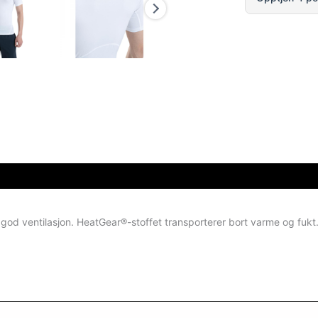
od ventilasjon. HeatGear®-stoffet transporterer bort varme og fukt.