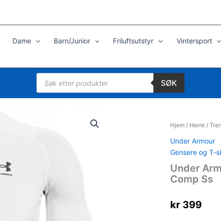
Dame
Barn/Junior
Friluftsutstyr
Vintersport
Products
SØK
search
Hjem
/
Herre
/
Tre
Under Armour
Gensere og T-sk
Under Arm
Comp Ss
kr
399