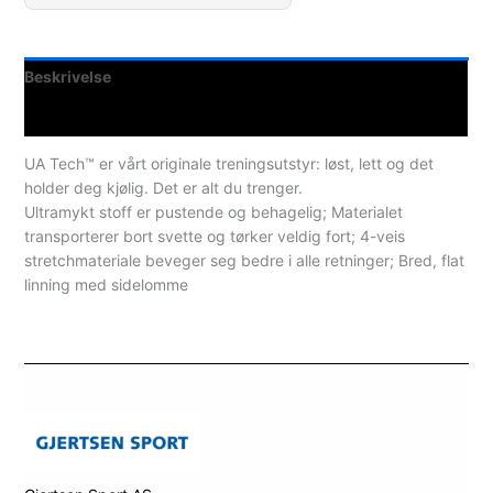
Beskrivelse
Spesifikasjoner
UA Tech™ er vårt originale treningsutstyr: løst, lett og det
holder deg kjølig. Det er alt du trenger.
Ultramykt stoff er pustende og behagelig; Materialet
transporterer bort svette og tørker veldig fort; 4-veis
stretchmateriale beveger seg bedre i alle retninger; Bred, flat
linning med sidelomme