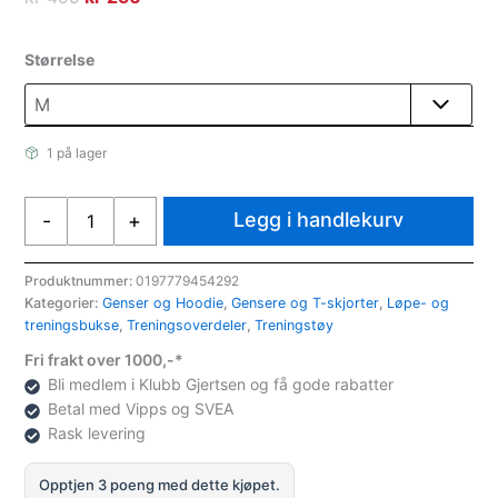
pris
pris
var:
er:
Størrelse
kr 499.
kr 250.
1 på lager
Under
Legg i handlekurv
-
+
Armor
Under
Armour
Produktnummer:
0197779454292
Kategorier:
Genser og Hoodie
,
Gensere og T-skjorter
,
Løpe- og
Tech
treningsbukse
,
Treningsoverdeler
,
Treningstøy
1/2
Zip-
Fri frakt over 1000,-*
Twist
Bli medlem i Klubb Gjertsen og få gode rabatter
Treningsgenser
Betal med Vipps og SVEA
antall
Rask levering
Opptjen 3 poeng med dette kjøpet.