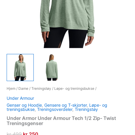
Hjem
/
Dame
/
Treningstøy
/
Løpe- og treningsbukse
/
Under Armour
Genser og Hoodie
,
Gensere og T-skjorter
,
Løpe- og
treningsbukse
,
Treningsoverdeler
,
Treningstøy
Under Armor Under Armour Tech 1/2 Zip- Twist
Treningsgenser
Opprinnelig
Nåværende
kr
499
kr
250