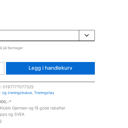
å på fjernlager
Legg i handlekurv
+
r:
0197777077325
 og treningsbukse
,
Treningstøy
1000,-*
 Klubb Gjertsen og få gode rabatter
ipps og SVEA
g