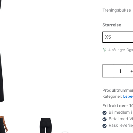
Treningsbukse
Størrelse
4 på lager. Ogs
Under
-
Armor
Under
Armour
Produktnumme
Motion
Kategorier:
Løpe-
Flare
Fri frakt over 
Pant
Bli medlem i
antall
Betal med V
Rask leverin