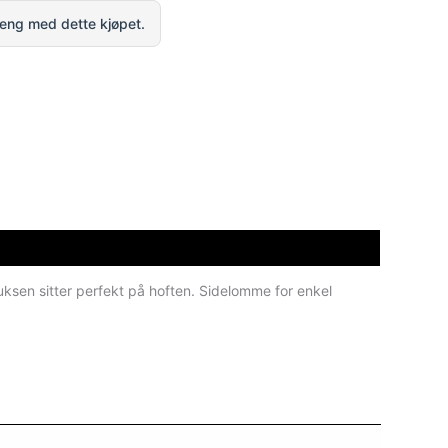
eng med dette kjøpet.
uksen sitter perfekt på hoften. Sidelomme for enkel