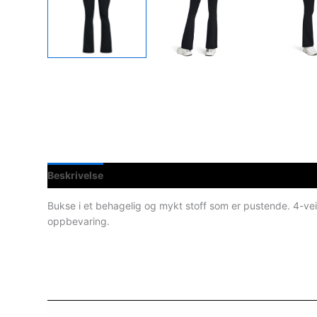
Beskrivelse
Teknisk informasjon
Spesifikasjoner
Bukse i et behagelig og mykt stoff som er pustende. 4-veis
oppbevaring.