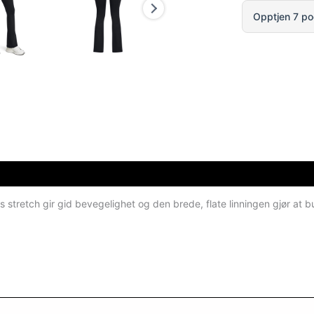
Opptjen 7 po
 stretch gir gid bevegelighet og den brede, flate linningen gjør at b