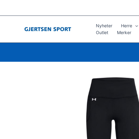
Hopp
rett
til
innholdet
Nyheter
Herre
Outlet
Merker