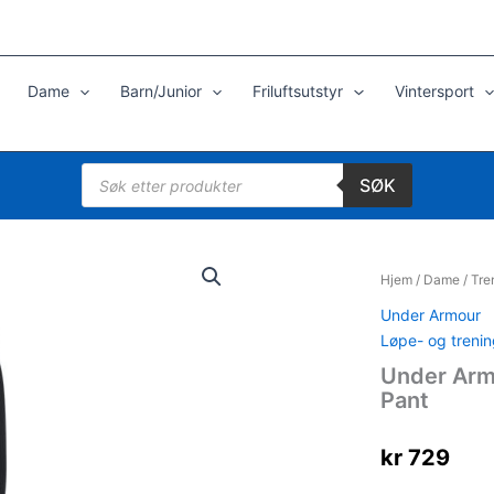
Dame
Barn/Junior
Friluftsutstyr
Vintersport
Products
SØK
search
Hjem
/
Dame
/
Tre
Under Armour
Løpe- og treni
Under Arm
Pant
kr
729