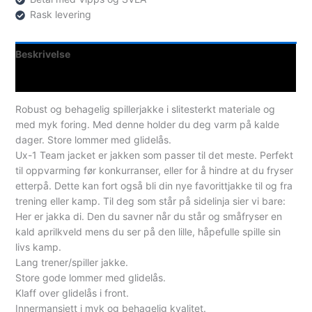
Rask levering
Beskrivelse
Spesifikasjoner
Robust og behagelig spillerjakke i slitesterkt materiale og
med myk foring. Med denne holder du deg varm på kalde
dager. Store lommer med glidelås.
Ux-1 Team jacket er jakken som passer til det meste. Perfekt
til oppvarming før konkurranser, eller for å hindre at du fryser
etterpå. Dette kan fort også bli din nye favorittjakke til og fra
trening eller kamp. Til deg som står på sidelinja sier vi bare:
Her er jakka di. Den du savner når du står og småfryser en
kald aprilkveld mens du ser på den lille, håpefulle spille sin
livs kamp.
Lang trener/spiller jakke.
Store gode lommer med glidelås.
Klaff over glidelås i front.
Innermansjett i myk og behagelig kvalitet.