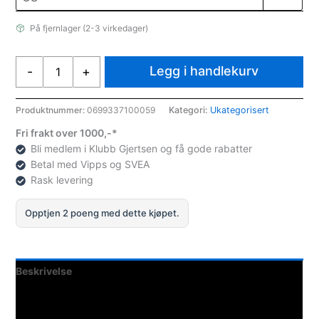
På fjernlager (2-3 virkedager)
Tear-
Legg i handlekurv
-
+
aid
Tear-
Aid
Produktnummer:
0699337100059
Kategori:
Ukategorisert
Repair
Fri frakt over 1000,-*
Kit
Bli medlem i Klubb Gjertsen og få gode rabatter
-
Betal med Vipps og SVEA
A
Rask levering
antall
Opptjen 2 poeng med dette kjøpet.
Beskrivelse
Teknisk informasjon