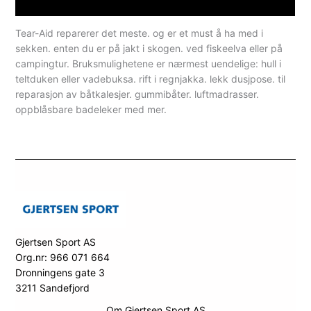
Spesifikasjoner
Tear-Aid reparerer det meste. og er et must å ha med i
sekken. enten du er på jakt i skogen. ved fiskeelva eller på
campingtur. Bruksmulighetene er nærmest uendelige: hull i
teltduken eller vadebuksa. rift i regnjakka. lekk dusjpose. til
reparasjon av båtkalesjer. gummibåter. luftmadrasser.
oppblåsbare badeleker med mer.
Gjertsen Sport AS
Org.nr: 966 071 664
Dronningens gate 3
3211 Sandefjord
Om Gjertsen Sport AS