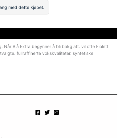
eng med dette kjøpet.
år Blå Extra begynner å bli bakglatt. vil ofte Fiolett
lgte. fullraffinerte vokskvaliteter. syntetiske