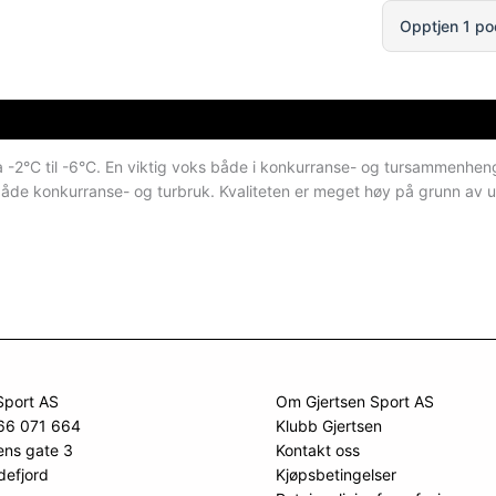
Opptjen 1 po
-2°C til -6°C. En viktig voks både i konkurranse- og tursammenheng. N
både konkurranse- og turbruk. Kvaliteten er meget høy på grunn av utva
Sport AS
Om Gjertsen Sport AS
966 071 664
Klubb Gjertsen
ens gate 3
Kontakt oss
defjord
Kjøpsbetingelser