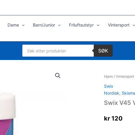
Dame
Barn/Junior
Friluftsutstyr
Vintersport
Products
SØK
search
Hjem
/
Vintersport
Swix
Nordisk
,
Skismø
Swix V45 
kr
120