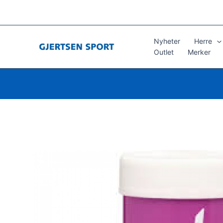
Hopp
rett
til
innholdet
Nyheter
Herre
Outlet
Merker