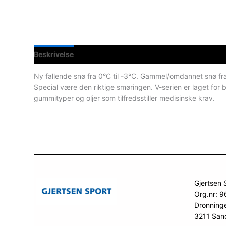
Beskrivelse
Teknisk informasjon
Spesifikasjoner
Ny fallende snø fra 0°C til -3°C. Gammel/omdannet snø fra 
Special være den riktige smøringen. V-serien er laget for 
gummityper og oljer som tilfredsstiller medisinske krav.
Gjertsen 
Org.nr: 
Dronning
3211 San