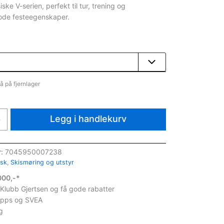
iske V-serien, perfekt til tur, trening og
ode festeegenskaper.
å på fjernlager
Legg i handlekurv
+
r:
7045950007238
isk
,
Skismøring og utstyr
1000,-*
 Klubb Gjertsen og få gode rabatter
ipps og SVEA
g