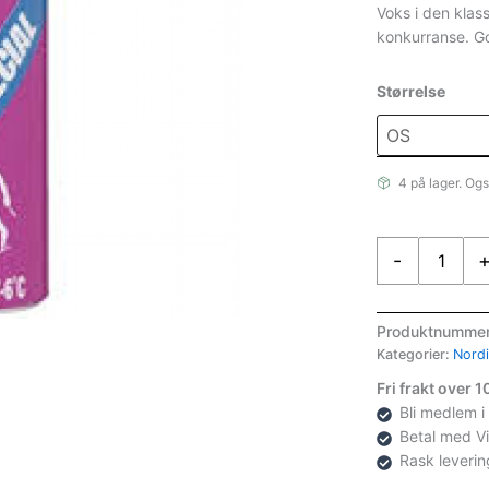
Voks i den klass
konkurranse. G
Størrelse
4 på lager. Ogs
Swix
-
V45
Violet
Spec.
Produktnumme
Hardwax
Kategorier:
Nord
0/-3C,
Fri frakt over 
45g
Bli medlem i
antall
Betal med V
Rask leverin