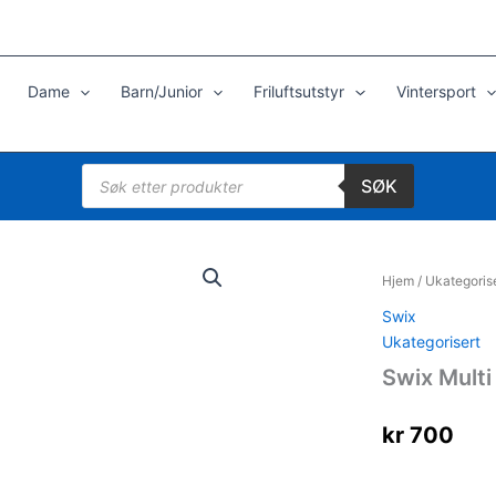
Dame
Barn/Junior
Friluftsutstyr
Vintersport
Products
SØK
search
Hjem
/
Ukategoris
Swix
Ukategorisert
Swix Multi
kr
700