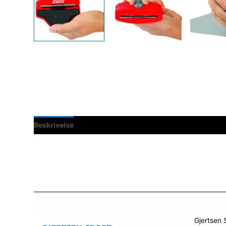
Beskrivelse
Spesifikasjoner
Gjertsen 