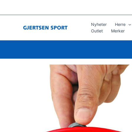
Hopp
rett
til
innholdet
Nyheter
Herre
Outlet
Merker