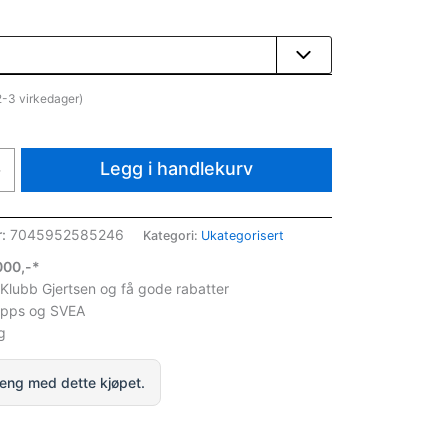
2-3 virkedager)
Legg i handlekurv
+
r:
7045952585246
Kategori:
Ukategorisert
1000,-*
 Klubb Gjertsen og få gode rabatter
ipps og SVEA
g
eng med dette kjøpet.