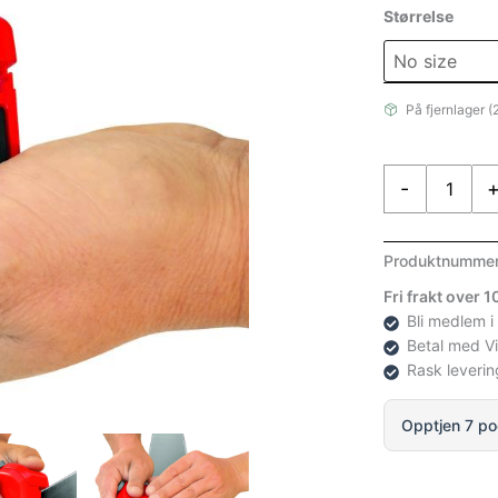
Størrelse
På fjernlager (
Swix
-
Multi
Edger
antall
Produktnumme
Fri frakt over 
Bli medlem i
Betal med V
Rask leverin
Opptjen 7 po