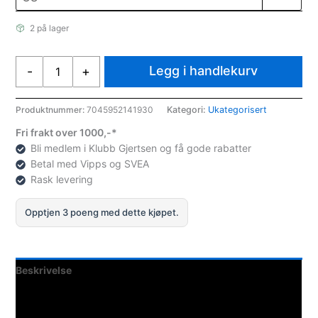
2 på lager
Swix
Legg i handlekurv
-
+
KN33
Nero,
+1C
Produktnummer:
7045952141930
Kategori:
Ukategorisert
to
Fri frakt over 1000,-*
-
Bli medlem i Klubb Gjertsen og få gode rabatter
7C
Betal med Vipps og SVEA
antall
Rask levering
Opptjen 3 poeng med dette kjøpet.
Beskrivelse
Teknisk informasjon