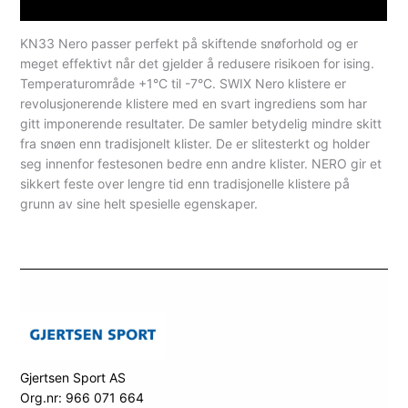
Spesifikasjoner
KN33 Nero passer perfekt på skiftende snøforhold og er
meget effektivt når det gjelder å redusere risikoen for ising.
Temperaturområde +1°C til -7°C. SWIX Nero klistere er
revolusjonerende klistere med en svart ingrediens som har
gitt imponerende resultater. De samler betydelig mindre skitt
fra snøen enn tradisjonelt klister. De er slitesterkt og holder
seg innenfor festesonen bedre enn andre klister. NERO gir et
sikkert feste over lengre tid enn tradisjonelle klistere på
grunn av sine helt spesielle egenskaper.
Gjertsen Sport AS
Org.nr: 966 071 664