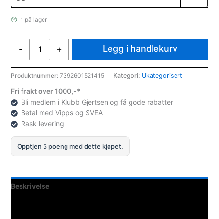
1 på lager
SunSport
Legg i handlekurv
-
+
Basketball
Kurv
antall
Produktnummer:
7392601521415
Kategori:
Ukategorisert
Fri frakt over 1000,-*
Bli medlem i Klubb Gjertsen og få gode rabatter
Betal med Vipps og SVEA
Rask levering
Opptjen 5 poeng med dette kjøpet.
Beskrivelse
Teknisk informasjon