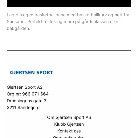
Spesifikasjoner
Lag din egen basketballbane med basketballkurv og nett fra
Sunsport. Perfekt for lek og moro på gårdsplassen eller i
bakgården.
Gjertsen Sport AS
Org.nr: 966 071 664
Dronningens gate 3
3211 Sandefjord
Om Gjertsen Sport AS
Klubb Gjertsen
Kontakt oss
Kjøpsbetingelser