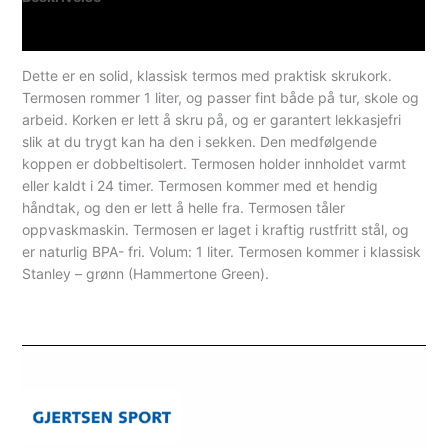
Spesifikasjoner
Dette er en solid, klassisk termos med praktisk skrukork.
Termosen rommer 1 liter, og passer fint både på tur, skole og
arbeid. Korken er lett å skru på, og er garantert lekkasjefri
slik at du trygt kan ha den i sekken. Den medfølgende
koppen er dobbeltisolert. Termosen holder innholdet varmt
eller kaldt i 24 timer. Termosen kommer med et hendig
håndtak, og den er lett å helle fra. Termosen tåler
oppvaskmaskin. Termosen er laget i kraftig rustfritt stål, og
er naturlig BPA- fri. Volum: 1 liter. Termosen kommer i klassisk
Stanley – grønn (Hammertone Green).