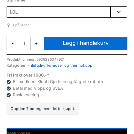
1 på lager
Stanley
Legg i handlekurv
-
+
Termos
Classic
Vacuum
Produktnummer:
6939236347921
Kategorier:
Friluftsliv
,
Termoser og thermokopp
Bottle
antall
Fri frakt over 1000,-*
Bli medlem i Klubb Gjertsen og få gode rabatter
Betal med Vipps og SVEA
Rask levering
Opptjen 7 poeng med dette kjøpet.
Beskrivelse