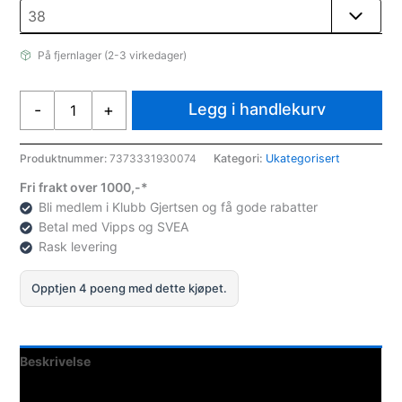
På fjernlager (2-3 virkedager)
Sport
Legg i handlekurv
-
+
Direkt
Otho
movement
Produktnummer:
7373331930074
Kategori:
Ukategorisert
Fotballsåle
Fri frakt over 1000,-*
antall
Bli medlem i Klubb Gjertsen og få gode rabatter
Betal med Vipps og SVEA
Rask levering
Opptjen 4 poeng med dette kjøpet.
Beskrivelse
Teknisk informasjon