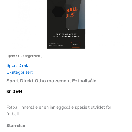
Hjem
/
Ukategorisert
/
Sport Direkt
Ukategorisert
Sport Direkt Otho movement Fotballsåle
kr
399
Fotball Innersåle er en innleggssåle spesielt utviklet for
fotball.
Størrelse