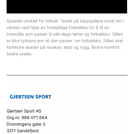
Spesifikasjoner
Spesielt utviklet for fotball. Testet på toppspillere rundt om i
verden ved hjelp av forskjellige fotballsko for å få en
innersåle som passer til alle slags føtter og fotballsko. Sålen
er ikke tykkere enn at den passer i en fotballsko. Sålen skal
forhindre skader på muskler. ledd og rygg. Bedre komfort.
bedre ytelse.
Gjertsen Sport AS
Org.nr: 966 071 664
Dronningens gate 3
3211 Sandefjord