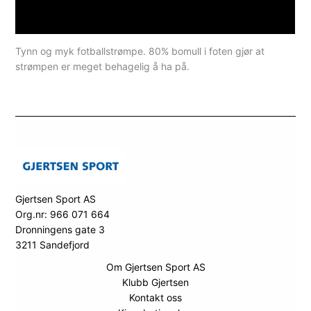
Spesifikasjoner
Tynn og myk fotballstrømpe. 80% bomull i foten gjør at
strømpen er meget behagelig å ha på.
Gjertsen Sport AS
Org.nr: 966 071 664
Dronningens gate 3
3211 Sandefjord
Om Gjertsen Sport AS
Klubb Gjertsen
Kontakt oss