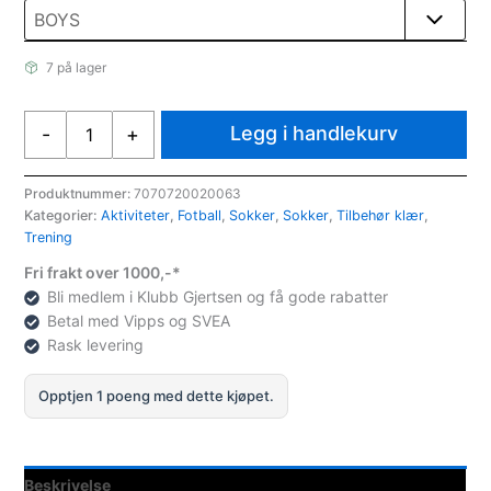
7 på lager
Sport
Legg i handlekurv
-
+
Direkt
Fotballstrømper
Blå
Produktnummer:
7070720020063
Kategorier:
Aktiviteter
,
Fotball
,
Sokker
,
Sokker
,
Tilbehør klær
,
antall
Trening
Fri frakt over 1000,-*
Bli medlem i Klubb Gjertsen og få gode rabatter
Betal med Vipps og SVEA
Rask levering
Opptjen 1 poeng med dette kjøpet.
Beskrivelse