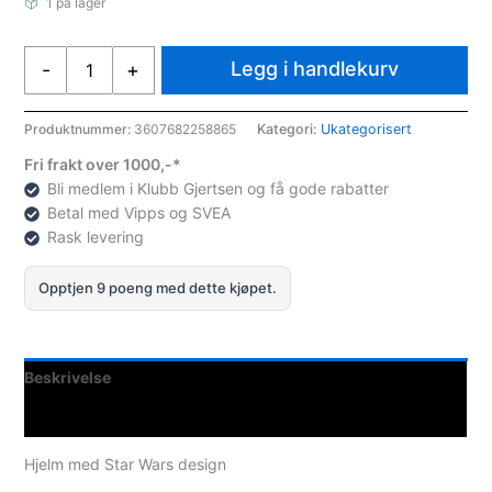
1 på lager
Rossignol
Legg i handlekurv
-
+
Comp
J
Star
Produktnummer:
3607682258865
Kategori:
Ukategorisert
Wars
Fri frakt over 1000,-*
antall
Bli medlem i Klubb Gjertsen og få gode rabatter
Betal med Vipps og SVEA
Rask levering
Opptjen 9 poeng med dette kjøpet.
Beskrivelse
Spesifikasjoner
Hjelm med Star Wars design