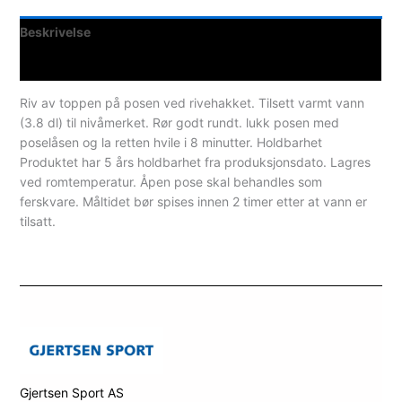
Beskrivelse
Spesifikasjoner
Riv av toppen på posen ved rivehakket. Tilsett varmt vann
(3.8 dl) til nivåmerket. Rør godt rundt. lukk posen med
poselåsen og la retten hvile i 8 minutter. Holdbarhet
Produktet har 5 års holdbarhet fra produksjonsdato. Lagres
ved romtemperatur. Åpen pose skal behandles som
ferskvare. Måltidet bør spises innen 2 timer etter at vann er
tilsatt.
Gjertsen Sport AS