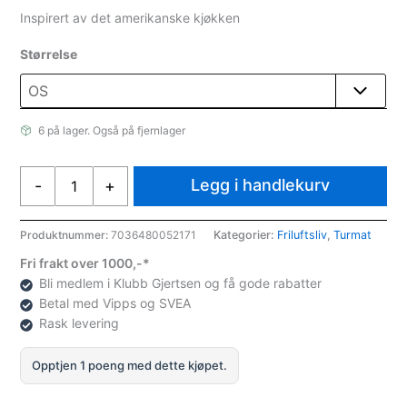
Inspirert av det amerikanske kjøkken
Størrelse
6 på lager. Også på fjernlager
Real
Legg i handlekurv
-
+
Turmat
Pulled
pork
Produktnummer:
7036480052171
Kategorier:
Friluftsliv
,
Turmat
med
Fri frakt over 1000,-*
ris
Bli medlem i Klubb Gjertsen og få gode rabatter
500
Betal med Vipps og SVEA
gr
Rask levering
antall
Opptjen 1 poeng med dette kjøpet.