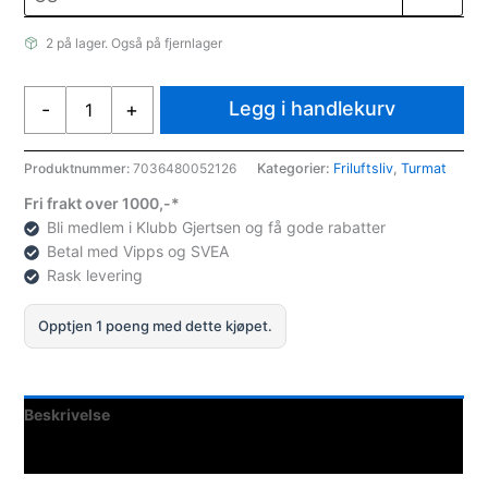
2 på lager. Også på fjernlager
Real
Legg i handlekurv
-
+
Turmat
Lapskaus
500
Produktnummer:
7036480052126
Kategorier:
Friluftsliv
,
Turmat
gr
Fri frakt over 1000,-*
antall
Bli medlem i Klubb Gjertsen og få gode rabatter
Betal med Vipps og SVEA
Rask levering
Opptjen 1 poeng med dette kjøpet.
Beskrivelse
Spesifikasjoner