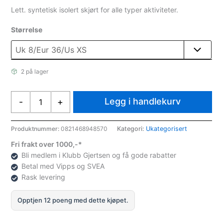
Lett. syntetisk isolert skjørt for alle typer aktiviteter.
Størrelse
2 på lager
Rab
Legg i handlekurv
-
+
Cirrus
Skjørt
Sort
Produktnummer:
0821468948570
Kategori:
Ukategorisert
antall
Fri frakt over 1000,-*
Bli medlem i Klubb Gjertsen og få gode rabatter
Betal med Vipps og SVEA
Rask levering
Opptjen 12 poeng med dette kjøpet.