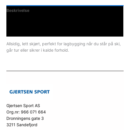
Beskrivelse
Teknisk informasjon
Spesifikasjoner
Allsidig, lett skjørt, perfekt for lagbygging når du står på ski,
går tur eller sikrer i kalde forhold.
Gjertsen Sport AS
Org.nr: 966 071 664
Dronningens gate 3
3211 Sandefjord