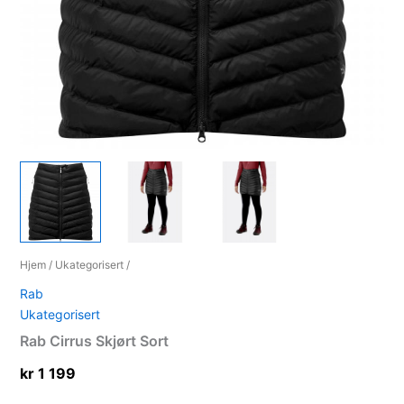
Hjem
/
Ukategorisert
/
Rab
Ukategorisert
Rab Cirrus Skjørt Sort
kr
1 199