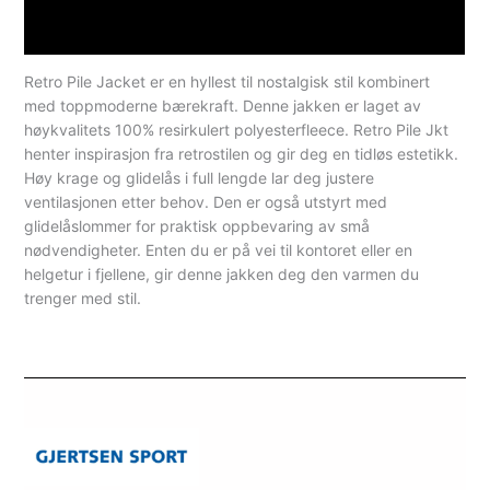
Spesifikasjoner
Retro Pile Jacket er en hyllest til nostalgisk stil kombinert
med toppmoderne bærekraft. Denne jakken er laget av
høykvalitets 100% resirkulert polyesterfleece. Retro Pile Jkt
henter inspirasjon fra retrostilen og gir deg en tidløs estetikk.
Høy krage og glidelås i full lengde lar deg justere
ventilasjonen etter behov. Den er også utstyrt med
glidelåslommer for praktisk oppbevaring av små
nødvendigheter. Enten du er på vei til kontoret eller en
helgetur i fjellene, gir denne jakken deg den varmen du
trenger med stil.