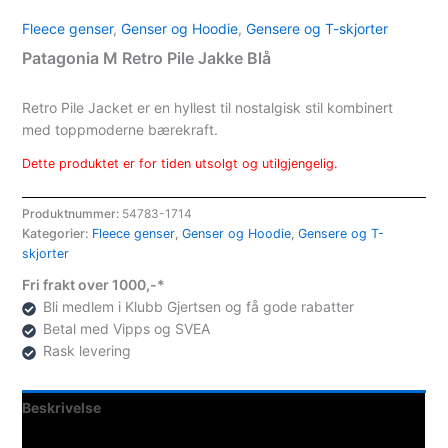
Fleece genser
,
Genser og Hoodie
,
Gensere og T-skjorter
Patagonia M Retro Pile Jakke Blå
Retro Pile Jacket er en hyllest til nostalgisk stil kombinert
med toppmoderne bærekraft.
Dette produktet er for tiden utsolgt og utilgjengelig.
Produktnummer:
54783-1714
Kategorier:
Fleece genser
,
Genser og Hoodie
,
Gensere og T-
skjorter
Fri frakt over 1000,-*
Bli medlem i Klubb Gjertsen og få gode rabatter
Betal med Vipps og SVEA
Rask levering
Beskrivelse
Teknisk informasjon