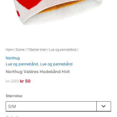
Hjem
/
Dame
/
Tilbehør klær
/
Lue og pannebånd
/
Northug
Lue og pannebånd
,
Lue og pannebånd
Northug Valdres Hodebånd Hvit
Opprinnelig
Nåværende
kr
299
kr
50
pris
pris
var:
er:
Størrelse
kr 299.
kr 50.