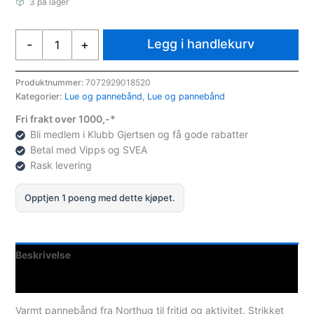
3 på lager
Northug
Legg i handlekurv
-
+
Valdres
Hodebånd
Hvit
Produktnummer:
7072929018520
Kategorier:
Lue og pannebånd
,
Lue og pannebånd
antall
Fri frakt over 1000,-*
Bli medlem i Klubb Gjertsen og få gode rabatter
Betal med Vipps og SVEA
Rask levering
Opptjen 1 poeng med dette kjøpet.
Beskrivelse
Spesifikasjoner
Varmt pannebånd fra Northug til fritid og aktivitet. Strikket