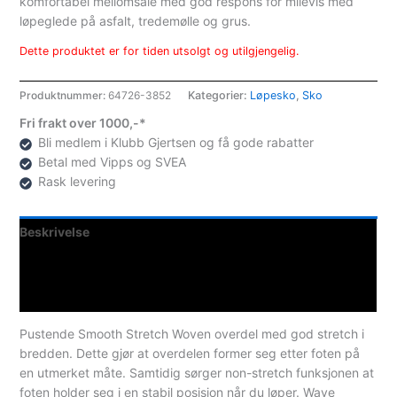
komfortabel mellomsåle med god respons for milevis med
løpeglede på asfalt, tredemølle og grus.
Dette produktet er for tiden utsolgt og utilgjengelig.
Produktnummer:
64726-3852
Kategorier:
Løpesko
,
Sko
Fri frakt over 1000,-*
Bli medlem i Klubb Gjertsen og få gode rabatter
Betal med Vipps og SVEA
Rask levering
Beskrivelse
Teknisk informasjon
Spesifikasjoner
Pustende Smooth Stretch Woven overdel med god stretch i
bredden. Dette gjør at overdelen former seg etter foten på
en utmerket måte. Samtidig sørger non-stretch funksjonen at
foten holder seg i en stabil posisjon når du løper. Wave