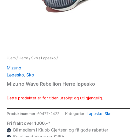
Hjem
/
Herre
/
Sko
/
Løpesko
/
Mizuno
Løpesko
,
Sko
Mizuno Wave Rebellion Herre løpesko
Dette produktet er for tiden utsolgt og utilgjengelig.
Produktnummer:
60477-2422
Kategorier:
Løpesko
,
Sko
Fri frakt over 1000,-*
Bli medlem i Klubb Gjertsen og få gode rabatter
Betal med Vipps og SVEA