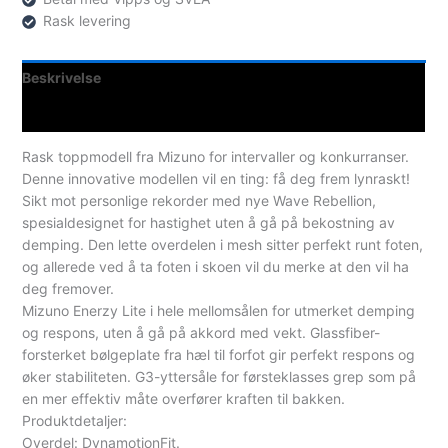
Rask levering
Beskrivelse
Spesifikasjoner
Rask toppmodell fra Mizuno for intervaller og konkurranser.
Denne innovative modellen vil en ting: få deg frem lynraskt!
Sikt mot personlige rekorder med nye Wave Rebellion,
spesialdesignet for hastighet uten å gå på bekostning av
demping. Den lette overdelen i mesh sitter perfekt runt foten,
og allerede ved å ta foten i skoen vil du merke at den vil ha
deg fremover.
Mizuno Enerzy Lite i hele mellomsålen for utmerket demping
og respons, uten å gå på akkord med vekt. Glassfiber-
forsterket bølgeplate fra hæl til forfot gir perfekt respons og
øker stabiliteten. G3-yttersåle for førsteklasses grep som på
en mer effektiv måte overfører kraften til bakken.
Produktdetaljer:
Overdel: DynamotionFit.