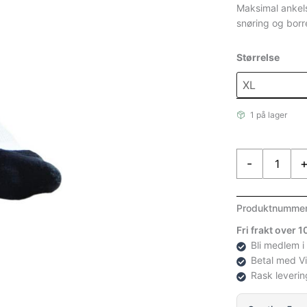
Maksimal ankels
snøring og borr
Størrelse
1 på lager
McDavid
-
Ultralite
Ankle
antall
Produktnumme
Fri frakt over 
Bli medlem i
Betal med V
Rask leverin