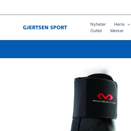
Hopp
rett
til
innholdet
Nyheter
Herre
Outlet
Merker