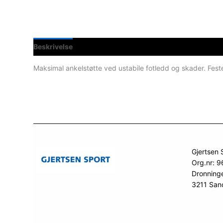
Beskrivelse
Spesifikasjoner
Maksimal ankelstøtte ved ustabile fotledd og skader. Fest
Gjertsen 
Org.nr: 
Dronning
3211 San