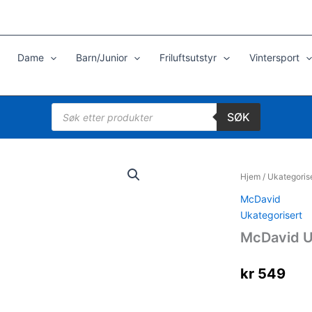
Dame
Barn/Junior
Friluftsutstyr
Vintersport
Products
SØK
search
Hjem
/
Ukategoris
McDavid
Ukategorisert
McDavid Ul
kr
549