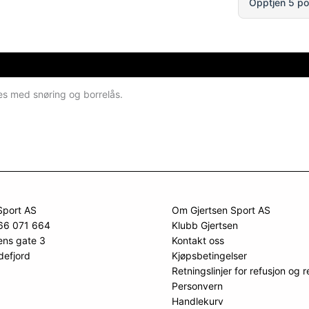
Opptjen 5 po
es med snøring og borrelås.
Sport AS
Om Gjertsen Sport AS
966 071 664
Klubb Gjertsen
ens gate 3
Kontakt oss
defjord
Kjøpsbetingelser
Retningslinjer for refusjon og r
Personvern
Handlekurv