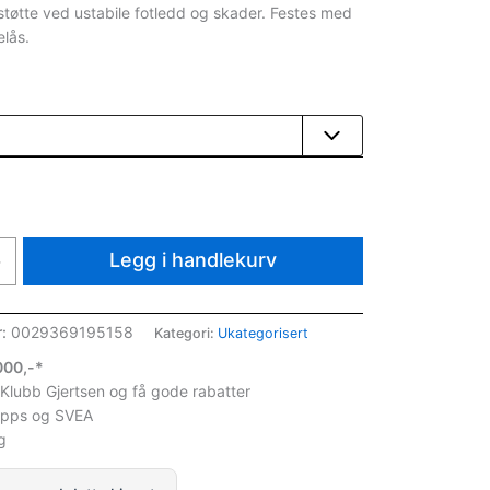
tøtte ved ustabile fotledd og skader. Festes med
elås.
Legg i handlekurv
+
r:
0029369195158
Kategori:
Ukategorisert
1000,-*
 Klubb Gjertsen og få gode rabatter
ipps og SVEA
g