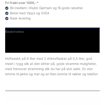
Fri frakt over 1000,-*
Bli medlem i Klubb Gjertsen og få gode rabatter
Betal med Vipps og SVEA
Rask levering
Beskrivelse
Teknisk informasjon
Spesifikasjoner
Hoftesekk på 6 liter med 2 drikkeflasker på 0,5 liter, god
mesh i rygg slik at den sittter på, gode stramme muligheter,
med fremover stramming slik du har på stor sekk. En stor
lomme til jakke og mat og en liten lomme til nøkler og telefon