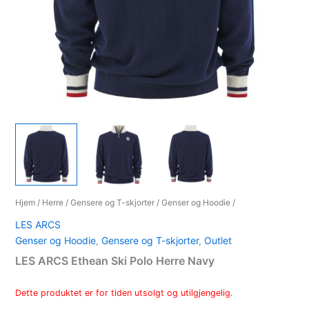
Hjem
/
Herre
/
Gensere og T-skjorter
/
Genser og Hoodie
/
LES ARCS
Genser og Hoodie
,
Gensere og T-skjorter
,
Outlet
LES ARCS Ethean Ski Polo Herre Navy
Dette produktet er for tiden utsolgt og utilgjengelig.