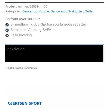
Produktnummer:
65558-4400
Kategorier:
Genser og Hoodie
,
Gensere og T-skjorter
,
Outlet
Fri frakt over 1000,-*
Bli medlem i Klubb Gjertsen og få gode rabatter
Betal med Vipps og SVEA
Rask levering
Beskrivelse
Spesifikasjoner
Beskrivelse kommer.