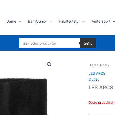
Dame
Barn/Junior
Friluftsutstyr
Vintersport
Products
SØK
search
Hjem
/
Outlet
/
LES ARCS
Outlet
LES ARCS 
Dette produktet e