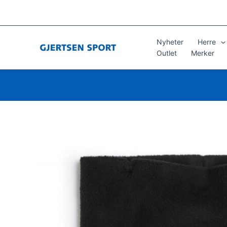
Hopp
rett
til
innholdet
Nyheter
Herre
Outlet
Merker