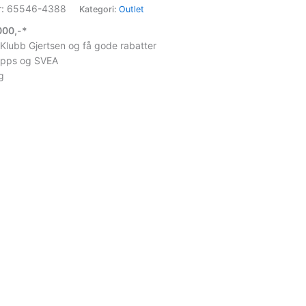
r:
65546-4388
Kategori:
Outlet
1000,-*
 Klubb Gjertsen og få gode rabatter
ipps og SVEA
g