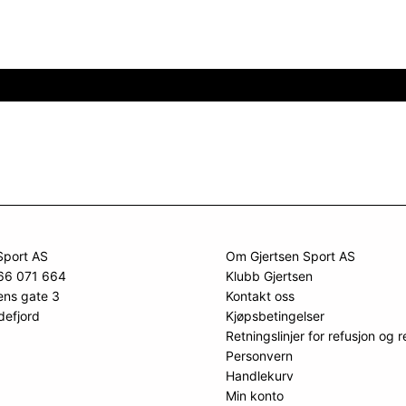
Sport AS
Om Gjertsen Sport AS
966 071 664
Klubb Gjertsen
ens gate 3
Kontakt oss
defjord
Kjøpsbetingelser
Retningslinjer for refusjon og r
Personvern
Handlekurv
Min konto