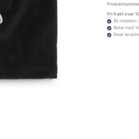
Produktnumme
Fri frakt over 
Bli medlem i
Betal med V
Rask leverin