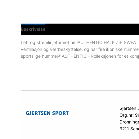
Beskrivelse
Spesifikasjoner
Lett og strømlinjeformet hmlAUTHENTIC HALF ZIP SWEATSHI
ventilasjon og værbeskyttelse, og har fire ikoniske hum
sportslige hummel® AUTHENTIC – kolleksjonen for et komp
Gjertsen 
Org.nr: 
Dronning
3211 San