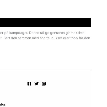
ler på kampdager. Denne stilige genseren gir maksimal
t. Sett den sammen med shorts, bukser eller topp fra den
etur