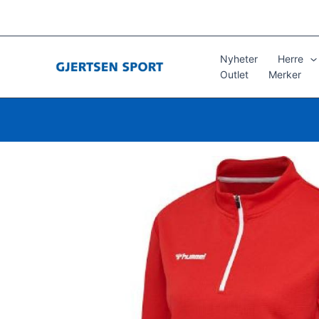
Hopp
rett
til
innholdet
Nyheter
Herre
Outlet
Merker