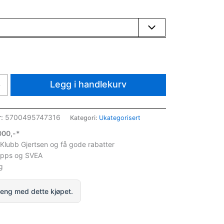
Legg i handlekurv
+
r:
5700495747316
Kategori:
Ukategorisert
1000,-*
 Klubb Gjertsen og få gode rabatter
ipps og SVEA
g
eng med dette kjøpet.