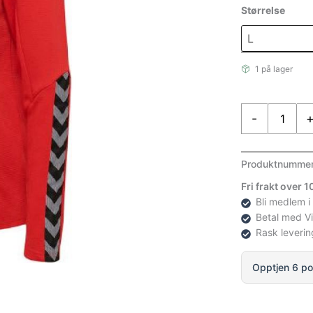
Størrelse
1 på lager
Hummel
-
Authentic
Half
Zip
Produktnumme
Sweatshirt
Fri frakt over 
Dame
Bli medlem i
antall
Betal med V
Rask leverin
Opptjen 6 po