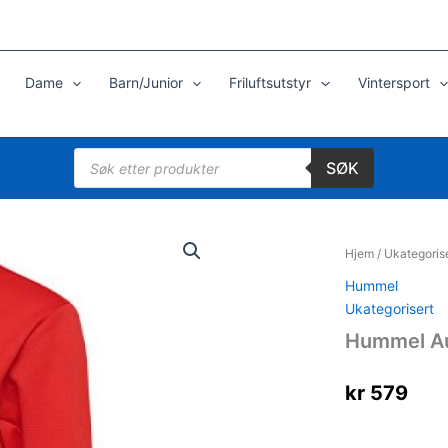
Dame
Barn/Junior
Friluftsutstyr
Vintersport
Products
SØK
search
Hjem
/
Ukategoris
Hummel
Ukategorisert
Hummel Au
kr
579