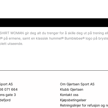
RT WOMAN gir deg alt du trenger for å skille deg ut på trening el
mel® på ermene, samt en klassisk hummel® Bumblebee® logo på bryste
lett utseende.
Sport AS
Om Gjertsen Sport AS
966 071 664
Klubb Gjertsen
ens gate 3
Kontakt oss
defjord
Kjøpsbetingelser
Retningslinjer for refusjon og r