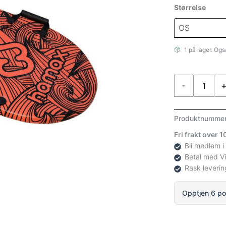
Størrelse
1 på lager. Ogs
Hamax
-
Twin
Tip
Surfer
Produktnumme
Orange
Fri frakt over 
Netto
Bli medlem i
antall
Betal med V
Rask leverin
Opptjen 6 po