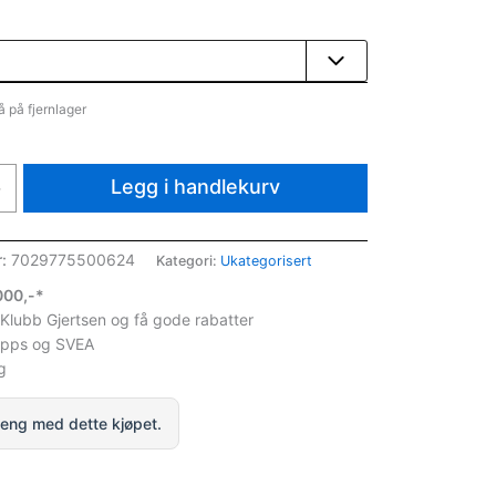
å på fjernlager
Legg i handlekurv
+
r:
7029775500624
Kategori:
Ukategorisert
1000,-*
 Klubb Gjertsen og få gode rabatter
ipps og SVEA
g
eng med dette kjøpet.