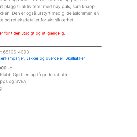
rt plagg til aktiviteter med høy puls, som knapp
kken. Den er også utstyrt med glidelåslommer, en
te og refleksdetaljer for økt sikkerhet.
r for tiden utsolgt og utilgjengelig.
r:
65106-4093
senkampanjer
,
Jakker og overdeler
,
Skalljakker
1000,-*
 Klubb Gjertsen og få gode rabatter
ipps og SVEA
g