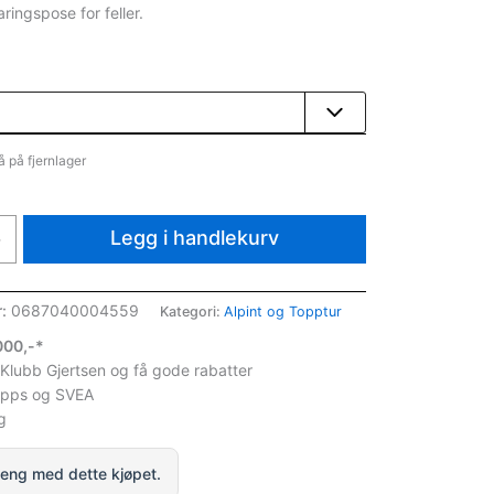
ingspose for feller.
å på fjernlager
Legg i handlekurv
+
r:
0687040004559
Kategori:
Alpint og Topptur
1000,-*
 Klubb Gjertsen og få gode rabatter
ipps og SVEA
g
eng med dette kjøpet.