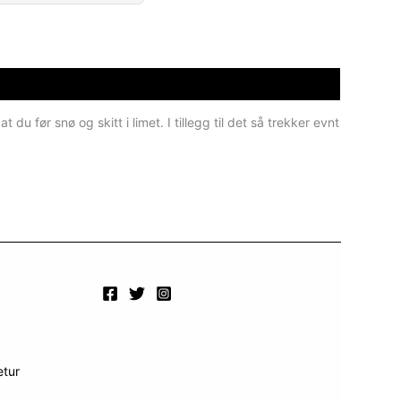
u før snø og skitt i limet. I tillegg til det så trekker evnt
etur