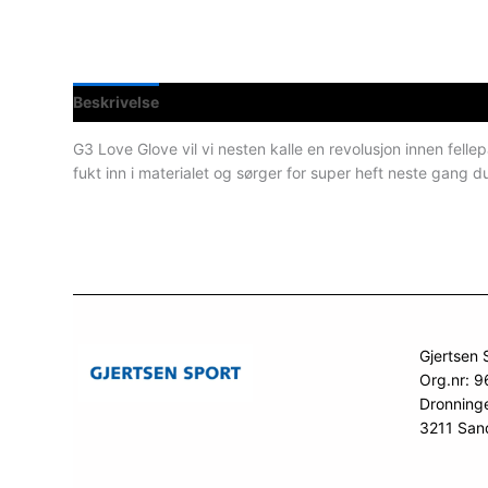
Beskrivelse
Teknisk informasjon
Spesifikasjoner
G3 Love Glove vil vi nesten kalle en revolusjon innen fellep
fukt inn i materialet og sørger for super heft neste gang du 
Gjertsen 
Org.nr: 
Dronning
3211 San