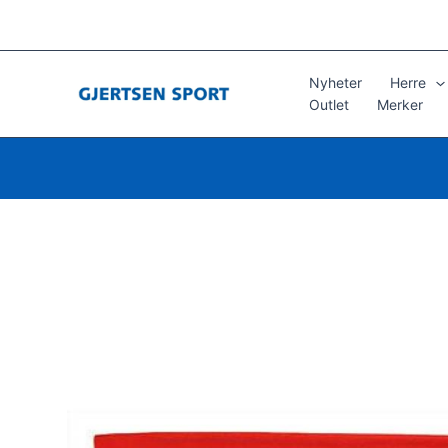
Hopp
rett
til
innholdet
Nyheter
Herre
Outlet
Merker