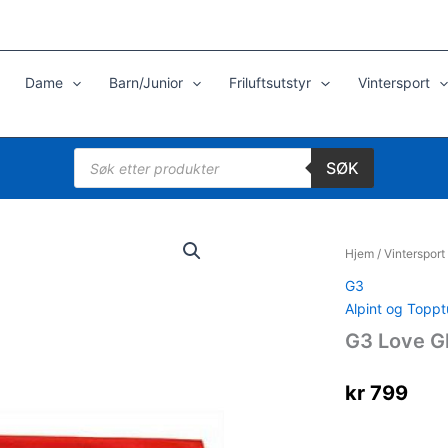
Dame
Barn/Junior
Friluftsutstyr
Vintersport
Products
SØK
search
Hjem
/
Vintersport
G3
Alpint og Toppt
G3 Love Gl
kr
799