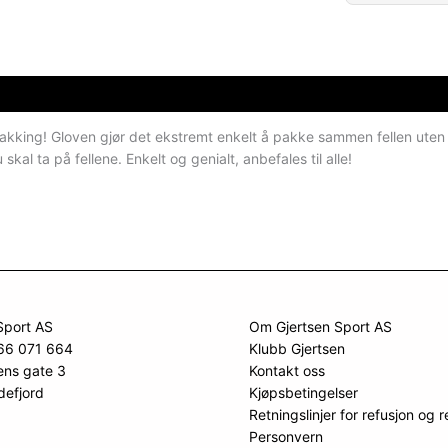
akking! Gloven gjør det ekstremt enkelt å pakke sammen fellen uten at d
skal ta på fellene. Enkelt og genialt, anbefales til alle!
Sport AS
Om Gjertsen Sport AS
966 071 664
Klubb Gjertsen
ens gate 3
Kontakt oss
defjord
Kjøpsbetingelser
Retningslinjer for refusjon og r
Personvern