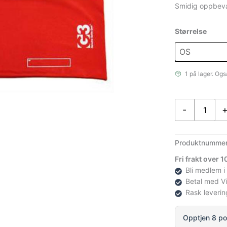
Smidig oppbevar
Størrelse
1 på lager. Ogs
G3
-
Love
Glove
skifelle
Produktnumme
antall
Fri frakt over 
Bli medlem i
Betal med V
Rask leverin
Opptjen 8 po