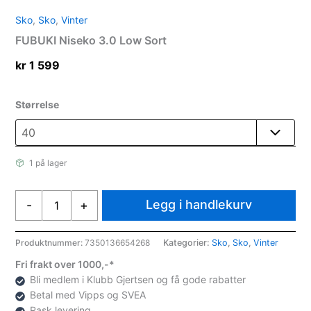
Sko
,
Sko
,
Vinter
FUBUKI Niseko 3.0 Low Sort
kr
1 599
Størrelse
1 på lager
FUBUKI
Legg i handlekurv
-
+
Niseko
3.0
Low
Produktnummer:
7350136654268
Kategorier:
Sko
,
Sko
,
Vinter
Sort
Fri frakt over 1000,-*
antall
Bli medlem i Klubb Gjertsen og få gode rabatter
Betal med Vipps og SVEA
Rask levering