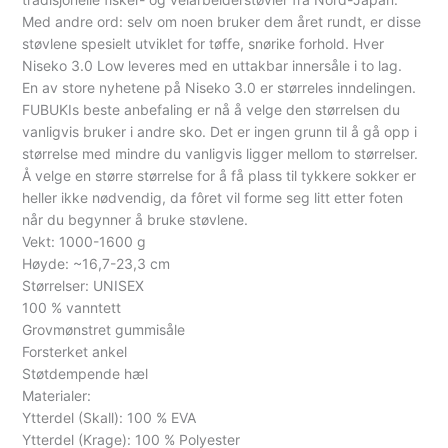
Med andre ord: selv om noen bruker dem året rundt, er disse
støvlene spesielt utviklet for tøffe, snørike forhold. Hver
Niseko 3.0 Low leveres med en uttakbar innersåle i to lag.
En av store nyhetene på Niseko 3.0 er størreles inndelingen.
FUBUKIs beste anbefaling er nå å velge den størrelsen du
vanligvis bruker i andre sko. Det er ingen grunn til å gå opp i
størrelse med mindre du vanligvis ligger mellom to størrelser.
Å velge en større størrelse for å få plass til tykkere sokker er
heller ikke nødvendig, da fôret vil forme seg litt etter foten
når du begynner å bruke støvlene.
Vekt: 1000-1600 g
Høyde: ~16,7-23,3 cm
Størrelser: UNISEX
100 % vanntett
Grovmønstret gummisåle
Forsterket ankel
Støtdempende hæl
Materialer:
Ytterdel (Skall): 100 % EVA
Ytterdel (Krage): 100 % Polyester