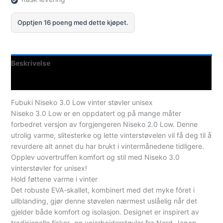
Opptjen 16 poeng med dette kjøpet.
Beskrivelse
Spesifikasjoner
Fubuki Niseko 3.0 Low vinter støvler unisex
Niseko 3.0 Low er en oppdatert og på mange måter
forbedret versjon av forgjengeren Niseko 2.0 Low. Denne
utrolig varme, slitesterke og lette vinterstøvelen vil få deg til å
revurdere alt annet du har brukt i vintermånedene tidligere.
Opplev uovertruffen komfort og stil med Niseko 3.0
vinterstøvler for unisex!
Hold føttene varme i vinter
Det robuste EVA-skallet, kombinert med det myke fôret i
ullblanding, gjør denne støvelen nærmest uslåelig når det
gjelder både komfort og isolasjon. Designet er inspirert av
tradisjonelle fisker- og veiarbeiderstøvler fra Nord-Japan.