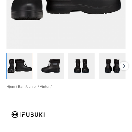
Hjem
/
Barn/Junior
/
Vinter
/