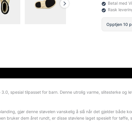
Betal med V
Rask leverin
Opptjen 10 p
, spesial tilpasset for barn. Denne utrolig varme, slitesterke og lette
landing, gjør denne støvelen vanskelig å slå når det gjelder både komf
en bruker dem året rundt, er disse støvlene laget spesielt for tøffe,