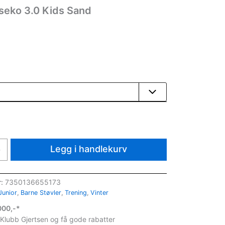
seko 3.0 Kids Sand
Legg i handlekurv
+
r:
7350136655173
Junior
,
Barne Støvler
,
Trening
,
Vinter
1000,-*
 Klubb Gjertsen og få gode rabatter