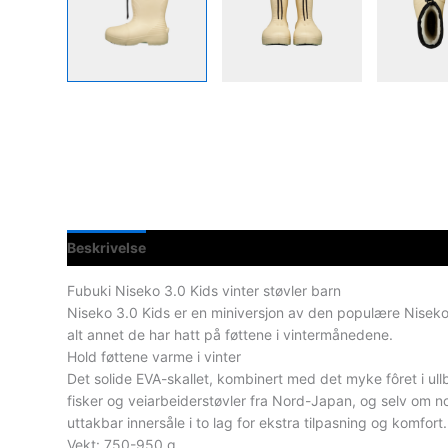
Beskrivelse
Spesifikasjoner
Fubuki Niseko 3.0 Kids vinter støvler barn
Niseko 3.0 Kids er en miniversjon av den populære Niseko 3.0
alt annet de har hatt på føttene i vintermånedene.
Hold føttene varme i vinter
Det solide EVA-skallet, kombinert med det myke fôret i ullb
fisker og veiarbeiderstøvler fra Nord-Japan, og selv om no
uttakbar innersåle i to lag for ekstra tilpasning og komfort.
Vekt: 750-950 g