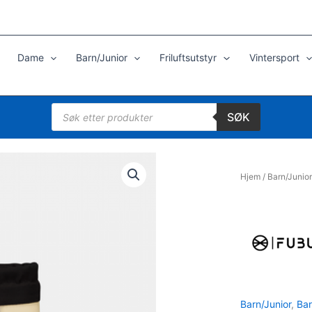
Dame
Barn/Junior
Friluftsutstyr
Vintersport
Products
SØK
search
Hjem
/
Barn/Junior
Barn/Junior
,
Bar