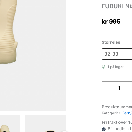
FUBUKI Ni
kr
995
Størrelse
1 på lager
FUBUKI
-
Niseko
3.0
Kids
Produktnumme
Sand
Kategorier:
Barn/
antall
Fri frakt over 
Bli medlem i