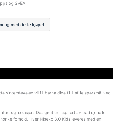
ipps og SVEA
g
oeng med dette kjøpet.
 vinterstøvelen vil få barna dine til å stille spørsmål ved
ort og isolasjon. Designet er inspirert av tradisjonelle
 snørike forhold. Hver Niseko 3.0 Kids leveres med en