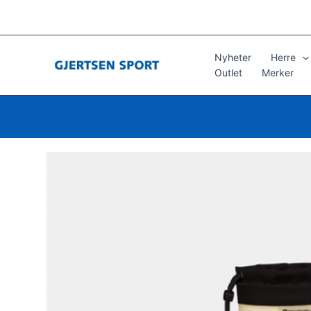
Hopp
rett
til
innholdet
Nyheter
Herre
Outlet
Merker