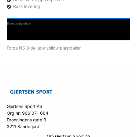
Rask levering
Beskrivelse
Spesifikasjoner
Forza NS 9 de luxe yellow plastballer
Gjertsen Sport AS
Org.nr: 966 071 664
Dronningens gate 3
3211 Sandefjord
Om Gjertsen Sport AS