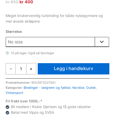
Opprinnelig
Nåværende
kr
650
kr
400
pris
pris
var:
er:
Meget brukervennlig turbinding for både nybegynnere og
kr 650.
kr 400.
mer øvede skiløpere
Størrelse
10 på lager. Også på fjernlager
Fischer
Legg i handlekurv
-
+
Xc-
Binding
Nordic
Produktnummer:
9002973027641
Kategorier:
Bindinger - langrenn og fjellski
,
Nordisk
,
Outlet
,
Tour
Vintersport
Step-
In
Fri frakt over 1000,-*
Ifp
Bli medlem i Klubb Gjertsen og få gode rabatter
Langrennsbinding
Betal med Vipps og SVEA