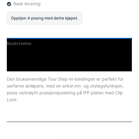
for
Rask levering
IFP
Plate
Opptjen 4 poeng med dette kjøpet.
antall
Beskrivelse
Teknisk informasjon
Spesifikasjoner
Den brukervennlige Tour Step-In-bindingen er perfekt for
uerfarne skiløpere, med en enkel inn- og utstegsfunksjon,
pluss verktøyfri posisjonsjustering på IFP platen med Clip
Lock.