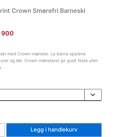
rint Crown Smørefri Barneski
prinnelig
Nåværende
900
is
pris
r:
er:
eski med Crown-mønster. La barna oppleve
urer og lek. Crown-mønsteret gir godt feste uten
 1
kr 900.
g.
50.
Legg i handlekurv
+