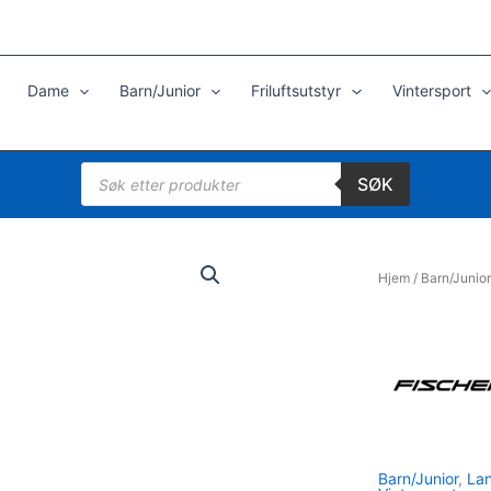
Dame
Barn/Junior
Friluftsutstyr
Vintersport
Products
SØK
search
Hjem
/
Barn/Junior
Barn/Junior
,
Lan