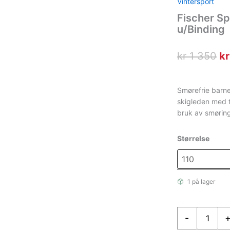
Vintersport
Fischer Sp
u/Binding
Op
kr
1 350
kr
pr
va
Smørefrie barn
skigleden med t
kr
bruk av smørin
3
Størrelse
1 på lager
Fischer
-
Sprint