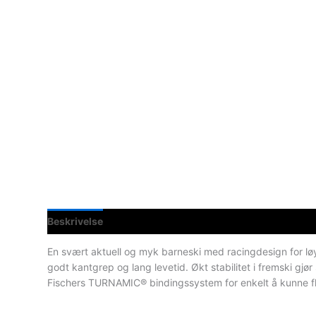
Beskrivelse
Spesifikasjoner
En svært aktuell og myk barneski med racingdesign for lø
godt kantgrep og lang levetid. Økt stabilitet i fremski gj
Fischers TURNAMIC® bindingssystem for enkelt å kunne flyt