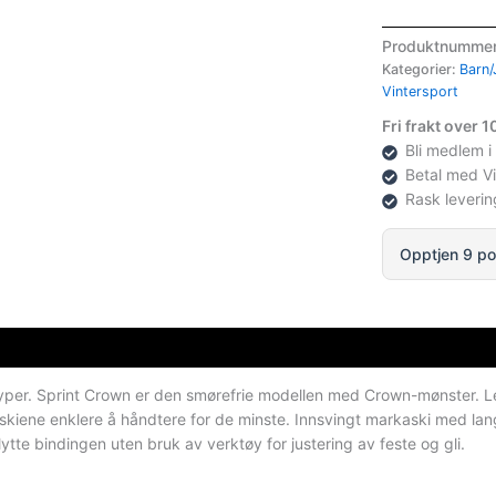
Crown
Smørefri
Produktnumme
Barneski
Kategorier:
Barn/
u/Binding
Vintersport
antall
Fri frakt over 
Bli medlem i
Betal med V
Rask leverin
Opptjen 9 po
yper. Sprint Crown er den smørefrie modellen med Crown-mønster. Let
ør skiene enklere å håndtere for de minste. Innsvingt markaski med la
te bindingen uten bruk av verktøy for justering av feste og gli.