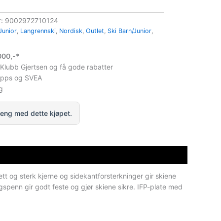
r:
9002972710124
Junior
,
Langrennski
,
Nordisk
,
Outlet
,
Ski Barn/Junior
,
1000,-*
 Klubb Gjertsen og få gode rabatter
ipps og SVEA
g
eng med dette kjøpet.
t og sterk kjerne og sidekantforsterkninger gir skiene
ngspenn gir godt feste og gjør skiene sikre. IFP-plate med