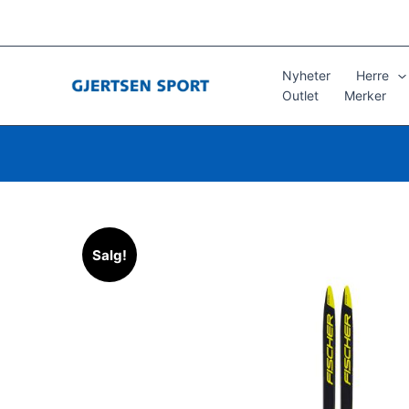
Hopp
rett
til
innholdet
Nyheter
Herre
Outlet
Merker
Salg!